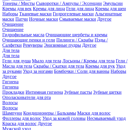
Тонеры / Мисты
Сыворотки / Ампулы / Эссенции
Эмульсии
Кремы для век
Кремы для лица
Гели для лица
Кремы для шеи
Наборы
Тканевые маски
Гидрогелевые маски
Альгинатные
маски
Патчи
Ночные маски
Смываемые маски
Другое
Очищение
Очищение
Гидрофильные масла
Очищающие щербеты и кремы
Очищающие пенки и гели
Пилинги / Скрабы
Пэды /
Салфетки
Ремуверы
Энизимные пудры
Другое
Для тела
Для тела
Гели для душа
Мыло для тела
Лосьоны / Кремы для тела
Гели /
Масла для тела
Скрабы / Скатки для тела
Кремы для рук
Уход
за руками
Уход за ногами
Бомбочки / Соли для ванны
Наборы
Другое
Гигиена
Гигиена
Прокладки
Интимная гигиена
Зубные пасты
Зубные щетки
Ополаскиватели для рта
Волосы
Волосы
Шампуни
Кондиционеры / Бальзамы
Маски для волос
Филлеры для волос
Уход за кожей головы
Несмываемый уход
Краска для волос
Другое
Мужской уход