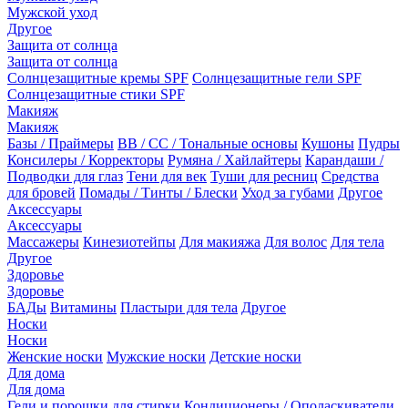
Мужской уход
Другое
Защита от солнца
Защита от солнца
Солнцезащитные кремы SPF
Солнцезащитные гели SPF
Солнцезащитные стики SPF
Макияж
Макияж
Базы / Праймеры
BB / CC / Тональные основы
Кушоны
Пудры
Консилеры / Корректоры
Румяна / Хайлайтеры
Карандаши /
Подводки для глаз
Тени для век
Туши для ресниц
Средства
для бровей
Помады / Тинты / Блески
Уход за губами
Другое
Аксессуары
Аксессуары
Массажеры
Кинезиотейпы
Для макияжа
Для волос
Для тела
Другое
Здоровье
Здоровье
БАДы
Витамины
Пластыри для тела
Другое
Носки
Носки
Женские носки
Мужские носки
Детские носки
Для дома
Для дома
Гели и порошки для стирки
Кондиционеры / Ополаскиватели