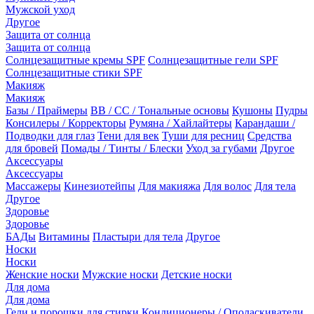
Мужской уход
Другое
Защита от солнца
Защита от солнца
Солнцезащитные кремы SPF
Солнцезащитные гели SPF
Солнцезащитные стики SPF
Макияж
Макияж
Базы / Праймеры
BB / CC / Тональные основы
Кушоны
Пудры
Консилеры / Корректоры
Румяна / Хайлайтеры
Карандаши /
Подводки для глаз
Тени для век
Туши для ресниц
Средства
для бровей
Помады / Тинты / Блески
Уход за губами
Другое
Аксессуары
Аксессуары
Массажеры
Кинезиотейпы
Для макияжа
Для волос
Для тела
Другое
Здоровье
Здоровье
БАДы
Витамины
Пластыри для тела
Другое
Носки
Носки
Женские носки
Мужские носки
Детские носки
Для дома
Для дома
Гели и порошки для стирки
Кондиционеры / Ополаскиватели