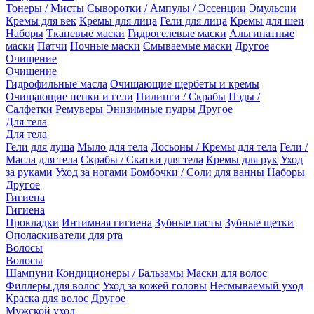
Тонеры / Мисты
Сыворотки / Ампулы / Эссенции
Эмульсии
Кремы для век
Кремы для лица
Гели для лица
Кремы для шеи
Наборы
Тканевые маски
Гидрогелевые маски
Альгинатные
маски
Патчи
Ночные маски
Смываемые маски
Другое
Очищение
Очищение
Гидрофильные масла
Очищающие щербеты и кремы
Очищающие пенки и гели
Пилинги / Скрабы
Пэды /
Салфетки
Ремуверы
Энизимные пудры
Другое
Для тела
Для тела
Гели для душа
Мыло для тела
Лосьоны / Кремы для тела
Гели /
Масла для тела
Скрабы / Скатки для тела
Кремы для рук
Уход
за руками
Уход за ногами
Бомбочки / Соли для ванны
Наборы
Другое
Гигиена
Гигиена
Прокладки
Интимная гигиена
Зубные пасты
Зубные щетки
Ополаскиватели для рта
Волосы
Волосы
Шампуни
Кондиционеры / Бальзамы
Маски для волос
Филлеры для волос
Уход за кожей головы
Несмываемый уход
Краска для волос
Другое
Мужской уход