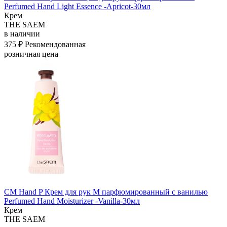
Perfumed Hand Light Essence -Apricot-30мл
Крем
THE SAEM
в наличии
375 ₽
Рекомендованная
розничная цена
СМ Hand P Крем для рук M парфюмированный с ванилью
Perfumed Hand Moisturizer -Vanilla-30мл
Крем
THE SAEM