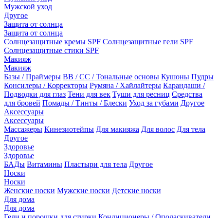
Мужской уход
Другое
Защита от солнца
Защита от солнца
Солнцезащитные кремы SPF
Солнцезащитные гели SPF
Солнцезащитные стики SPF
Макияж
Макияж
Базы / Праймеры
BB / CC / Тональные основы
Кушоны
Пудры
Консилеры / Корректоры
Румяна / Хайлайтеры
Карандаши /
Подводки для глаз
Тени для век
Туши для ресниц
Средства
для бровей
Помады / Тинты / Блески
Уход за губами
Другое
Аксессуары
Аксессуары
Массажеры
Кинезиотейпы
Для макияжа
Для волос
Для тела
Другое
Здоровье
Здоровье
БАДы
Витамины
Пластыри для тела
Другое
Носки
Носки
Женские носки
Мужские носки
Детские носки
Для дома
Для дома
Гели и порошки для стирки
Кондиционеры / Ополаскиватели