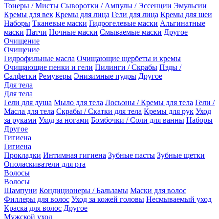
Тонеры / Мисты
Сыворотки / Ампулы / Эссенции
Эмульсии
Кремы для век
Кремы для лица
Гели для лица
Кремы для шеи
Наборы
Тканевые маски
Гидрогелевые маски
Альгинатные
маски
Патчи
Ночные маски
Смываемые маски
Другое
Очищение
Очищение
Гидрофильные масла
Очищающие щербеты и кремы
Очищающие пенки и гели
Пилинги / Скрабы
Пэды /
Салфетки
Ремуверы
Энизимные пудры
Другое
Для тела
Для тела
Гели для душа
Мыло для тела
Лосьоны / Кремы для тела
Гели /
Масла для тела
Скрабы / Скатки для тела
Кремы для рук
Уход
за руками
Уход за ногами
Бомбочки / Соли для ванны
Наборы
Другое
Гигиена
Гигиена
Прокладки
Интимная гигиена
Зубные пасты
Зубные щетки
Ополаскиватели для рта
Волосы
Волосы
Шампуни
Кондиционеры / Бальзамы
Маски для волос
Филлеры для волос
Уход за кожей головы
Несмываемый уход
Краска для волос
Другое
Мужской уход