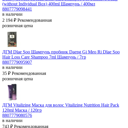
(without Individual Box) 400ml
Шампунь / 400мл
8807779098441
в наличии
2 194 ₽
Рекомендованная
розничная цена
ДГМ Dlae Soo Шампунь пробник Daeng Gi Meo Ri Dlae Soo
Hair Loss Care Shampoo 7ml
Шампунь / 7гр
8807779095907
в наличии
35 ₽
Рекомендованная
розничная цена
ДГМ Vitalizing Маска для волос Vitalizing Nutrition Hair Pack
120ml
Маска / 120гр
8807779080576
в наличии
743 ₽
Рекомендованная