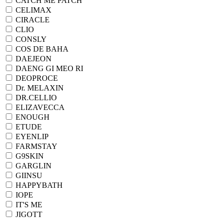
CATCH ME PATCH
CELIMAX
CIRACLE
CLIO
CONSLY
COS DE BAHA
DAEJEON
DAENG GI MEO RI
DEOPROCE
Dr. MELAXIN
DR.CELLIO
ELIZAVECCA
ENOUGH
ETUDE
EYENLIP
FARMSTAY
G9SKIN
GARGLIN
GIINSU
HAPPYBATH
IOPE
IT'S ME
JIGOTT