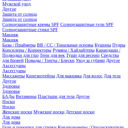
Мужской уход
Другое
Защита от солнца
Защита от солнца
Солнцезащитные кремы SPF
Солнцезащитные гели SPF
Солнцезащитные стики SPF
Макияж
Макияж
Базы / Праймеры
BB / CC / Тональные основы
Кушоны
Пудры
Консилеры / Корректоры
Румяна / Хайлайтеры
Карандаши /
Подводки для глаз
Тени для век
Туши для ресниц
Средства
для бровей
Помады / Тинты / Блески
Уход за губами
Другое
Аксессуары
Аксессуары
Массажеры
Кинезиотейпы
Для макияжа
Для волос
Для тела
Другое
Здоровье
Здоровье
БАДы
Витамины
Пластыри для тела
Другое
Носки
Носки
Женские носки
Мужские носки
Детские носки
Для дома
Для дома
Гели и порошки для стирки
Кондиционеры / Ополаскиватели