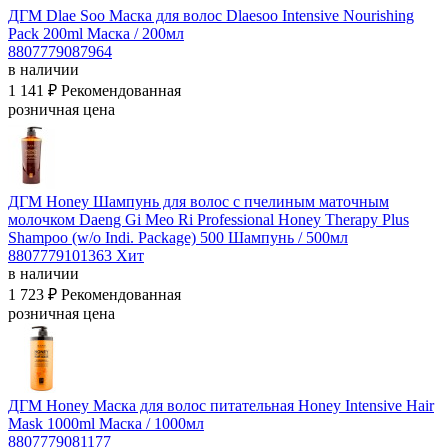
ДГМ Dlae Soo Маска для волос Dlaesoo Intensive Nourishing
Pack 200ml
Маска / 200мл
8807779087964
в наличии
1 141 ₽
Рекомендованная
розничная цена
ДГМ Honey Шампунь для волос с пчелиным маточным
молочком Daeng Gi Meo Ri Professional Honey Therapy Plus
Shampoo (w/o Indi. Package) 500
Шампунь / 500мл
8807779101363
Хит
в наличии
1 723 ₽
Рекомендованная
розничная цена
ДГМ Honey Маска для волос питательная Honey Intensive Hair
Mask 1000ml
Маска / 1000мл
8807779081177