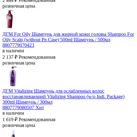
2 444 ₽
Рекомендованная
розничная цена
ДГМ For Oily Шампунь для жирной кожи головы Shampoo For
Oily Scalp (without Pp Case) 500ml
Шампунь / 500мл
8807779070423
в наличии
2 137 ₽
Рекомендованная
розничная цена
ДГМ Vitalizing Шампунь для ослабленных волос
восстанавливающий Vitalizing Shampoo (w/o Indi. Package)
300ml
Шампунь / 300мл
8807779080507
Хит
в наличии
1 619 ₽
Рекомендованная
розничная цена