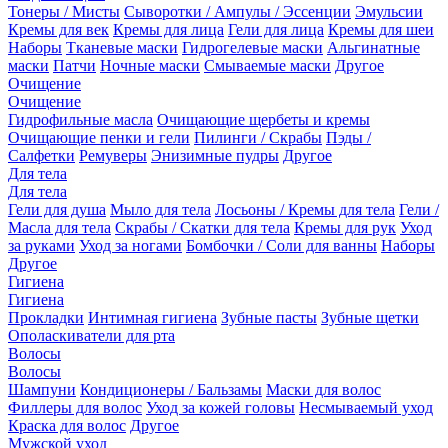
Тонеры / Мисты
Сыворотки / Ампулы / Эссенции
Эмульсии
Кремы для век
Кремы для лица
Гели для лица
Кремы для шеи
Наборы
Тканевые маски
Гидрогелевые маски
Альгинатные
маски
Патчи
Ночные маски
Смываемые маски
Другое
Очищение
Очищение
Гидрофильные масла
Очищающие щербеты и кремы
Очищающие пенки и гели
Пилинги / Скрабы
Пэды /
Салфетки
Ремуверы
Энизимные пудры
Другое
Для тела
Для тела
Гели для душа
Мыло для тела
Лосьоны / Кремы для тела
Гели /
Масла для тела
Скрабы / Скатки для тела
Кремы для рук
Уход
за руками
Уход за ногами
Бомбочки / Соли для ванны
Наборы
Другое
Гигиена
Гигиена
Прокладки
Интимная гигиена
Зубные пасты
Зубные щетки
Ополаскиватели для рта
Волосы
Волосы
Шампуни
Кондиционеры / Бальзамы
Маски для волос
Филлеры для волос
Уход за кожей головы
Несмываемый уход
Краска для волос
Другое
Мужской уход