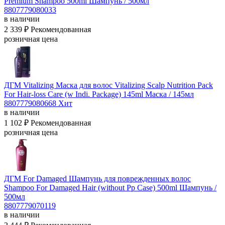
Premium Shampoo 500ml
Шампунь / 500мл
8807779080033
в наличии
2 339 ₽
Рекомендованная
розничная цена
ДГМ Vitalizing Маска для волос Vitalizing Scalp Nutrition Pack
For Hair-loss Care (w Indi. Package) 145ml
Маска / 145мл
8807779080668
Хит
в наличии
1 102 ₽
Рекомендованная
розничная цена
ДГМ For Damaged Шампунь для поврежденных волос
Shampoo For Damaged Hair (without Pp Case) 500ml
Шампунь /
500мл
8807779070119
в наличии