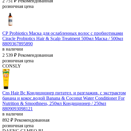
2 751 ₽
Рекомендованная
розничная цена
СР Probiotics Маска для ослабленных волос с пробиотиками
Ciracle Probiotics Hair & Scalp Treatment 500мл
Маска / 500мл
8809367895890
в наличии
2 539 ₽
Рекомендованная
розничная цена
CONSLY
Cns Hair Bc Кондиционер питател. и разглажив. с экстрактом
банана и кокос.водой Banana & Coconut Water Conditioner For
Nutrition & Smoothness, 250мл
Кондиционер / 250мл
8809093098121
в наличии
892 ₽
Рекомендованная
розничная цена
DAENG GI MEO RI