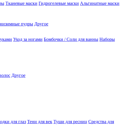
ры
Тканевые маски
Гидрогелевые маски
Альгинатные маски
низимные пудры
Другое
руками
Уход за ногами
Бомбочки / Соли для ванны
Наборы
волос
Другое
одки для глаз
Тени для век
Туши для ресниц
Средства для