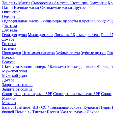
Тонеры / Мисты
Сыворотки / Ампулы / Эссенции
Эмульсии
Кр
Патчи
Ночные маски
Смываемые маски
Другое
Очищение
Очищение
Гидрофильные масла
Очищающие щербеты и кремы
Очищающи
Для тела
Для тела
Гели для душа
Мыло для тела
Лосьоны / Кремы для тела
Гели / 
Другое
Гигиена
Гигиена
Прокладки
Интимная гигиена
Зубные пасты
Зубные щетки
Опо
Волосы
Волосы
Шампуни
Кондиционеры / Бальзамы
Маски для волос
Филлеры
Мужской уход
Мужской уход
Другое
Защита от солнца
Защита от солнца
Солнцезащитные кремы SPF
Солнцезащитные гели SPF
Солнц
Макияж
Макияж
Базы / Праймеры
BB / CC / Тональные основы
Кушоны
Пудры
бровей
Помады / Тинты / Блески
Уход за губами
Другое