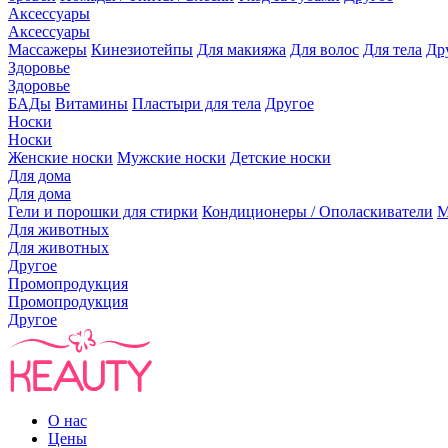
Аксессуары
Аксессуары
Массажеры
Кинезиотейпы
Для макияжа
Для волос
Для тела
Др
Здоровье
Здоровье
БАДы
Витамины
Пластыри для тела
Другое
Носки
Носки
Женские носки
Мужские носки
Детские носки
Для дома
Для дома
Гели и порошки для стирки
Кондиционеры / Ополаскиватели
М
Для животных
Для животных
Другое
Промопродукция
Промопродукция
Другое
О нас
Цены