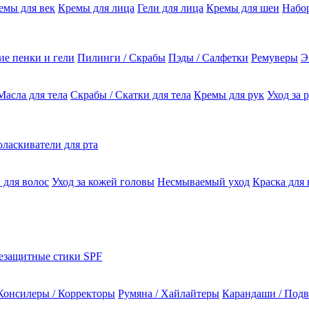
емы для век
Кремы для лица
Гели для лица
Кремы для шеи
Набо
е пенки и гели
Пилинги / Скрабы
Пэды / Салфетки
Ремуверы
Э
Масла для тела
Скрабы / Скатки для тела
Кремы для рук
Уход за 
ласкиватели для рта
 для волос
Уход за кожей головы
Несмываемый уход
Краска для 
езащитные стики SPF
Консилеры / Корректоры
Румяна / Хайлайтеры
Карандаши / Подв