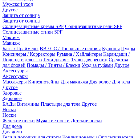
Мужской уход
Другое
Защита от солнца
Защита от солнца
Солнцезащитные кремы SPF
Солнцезащитные гели SPF
Солнцезащитные стики SPF
Макияж
Макияж
Базы / Праймеры
BB / CC / Тональные основы
Кушоны
Пудры
Консилеры / Корректоры
Румяна / Хайлайтеры
Карандаши /
Подводки для глаз
Тени для век
Туши для ресниц
Средства
для бровей
Помады / Тинты / Блески
Уход за губами
Другое
Аксессуары
Аксессуары
Массажеры
Кинезиотейпы
Для макияжа
Для волос
Для тела
Другое
Здоровье
Здоровье
БАДы
Витамины
Пластыри для тела
Другое
Носки
Носки
Женские носки
Мужские носки
Детские носки
Для дома
Для дома
Гели и порошки для стирки
Кондиционеры / Ополаскиватели