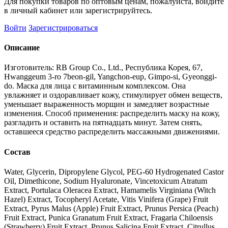
Для покупки товаров по оптовым ценам, пожалуйста, войдите
в личный кабинет или зарегистрируйтесь.
Войти
Зарегистрироваться
Описание
Изготовитель: RB Group Co., Ltd., Республика Корея, 67,
Hwanggeum 3-ro 7beon-gil, Yangchon-eup, Gimpo-si, Gyeonggi-
do. Маска для лица с витаминным комплексом. Она
увлажняет и оздоравливает кожу, стимулирует обмен веществ,
уменьшает выраженность морщин и замедляет возрастные
изменения. Способ применения: распределить маску на кожу,
разгладить и оставить на пятнадцать минут. Затем снять,
оставшееся средство распределить массажными движениями.
Состав
Water, Glycerin, Dipropylene Glycol, PEG-60 Hydrogenated Castor
Oil, Dimethicone, Sodium Hyaluronate, Vincetoxicum Atratum
Extract, Portulaca Oleracea Extract, Hamamelis Virginiana (Witch
Hazel) Extract, Tocopheryl Acetate, Vitis Vinifera (Grape) Fruit
Extract, Pyrus Malus (Apple) Fruit Extract, Prunus Persica (Peach)
Fruit Extract, Punica Granatum Fruit Extract, Fragaria Chiloensis
(Strawberry) Fruit Extract, Prunus Salicina Fruit Extract, Citrullus