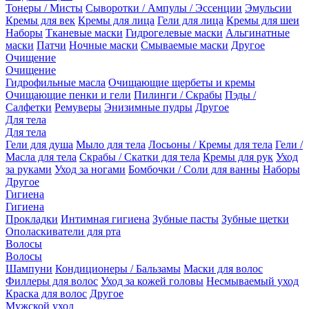
Тонеры / Мисты
Сыворотки / Ампулы / Эссенции
Эмульсии
Кремы для век
Кремы для лица
Гели для лица
Кремы для шеи
Наборы
Тканевые маски
Гидрогелевые маски
Альгинатные
маски
Патчи
Ночные маски
Смываемые маски
Другое
Очищение
Очищение
Гидрофильные масла
Очищающие щербеты и кремы
Очищающие пенки и гели
Пилинги / Скрабы
Пэды /
Салфетки
Ремуверы
Энизимные пудры
Другое
Для тела
Для тела
Гели для душа
Мыло для тела
Лосьоны / Кремы для тела
Гели /
Масла для тела
Скрабы / Скатки для тела
Кремы для рук
Уход
за руками
Уход за ногами
Бомбочки / Соли для ванны
Наборы
Другое
Гигиена
Гигиена
Прокладки
Интимная гигиена
Зубные пасты
Зубные щетки
Ополаскиватели для рта
Волосы
Волосы
Шампуни
Кондиционеры / Бальзамы
Маски для волос
Филлеры для волос
Уход за кожей головы
Несмываемый уход
Краска для волос
Другое
Мужской уход