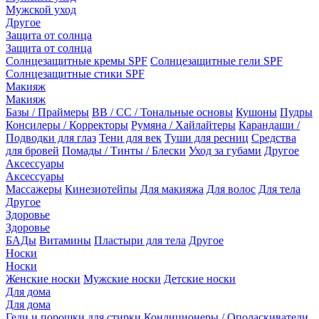
Мужской уход
Другое
Защита от солнца
Защита от солнца
Солнцезащитные кремы SPF
Солнцезащитные гели SPF
Солнцезащитные стики SPF
Макияж
Макияж
Базы / Праймеры
BB / CC / Тональные основы
Кушоны
Пудры
Консилеры / Корректоры
Румяна / Хайлайтеры
Карандаши /
Подводки для глаз
Тени для век
Туши для ресниц
Средства
для бровей
Помады / Тинты / Блески
Уход за губами
Другое
Аксессуары
Аксессуары
Массажеры
Кинезиотейпы
Для макияжа
Для волос
Для тела
Другое
Здоровье
Здоровье
БАДы
Витамины
Пластыри для тела
Другое
Носки
Носки
Женские носки
Мужские носки
Детские носки
Для дома
Для дома
Гели и порошки для стирки
Кондиционеры / Ополаскиватели