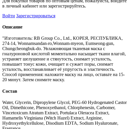
Для покупки товаров по оптовым ценам, пожалуйста, войдите
в личный кабинет или зарегистрируйтесь.
Войти
Зарегистрироваться
Описание
"Изготовитель: RB Group Co., Ltd., КОРЕЯ, РЕСПУБЛИКА,
274-14, Wonnamsandan-ro,Wonnam-myeon, Eumseong-gun,
Chungcheongbuk-do. Увлажняющая тканевая маска с
гиалуроновой кислотой моментально насыщает ткани влагой,
устраняет шелушение и стянутость, снимает усталость,
повышает тонус кожи, очищает и сужает поры, снимает
усталость, восстанавливает её упругость и эластичность.
Способ применения: наложите маску на лицо, оставьте на 15-
20 минут. Затем снимите маску.
Состав
Water, Glycerin, Dipropylene Glycol, PEG-60 Hydrogenated Castor
Oil, Dimethicone, Phenoxyethanol, Chlorphenesin, Carbomer,
Vincetoxicum Atratum Extract, Portulaca Oleracea Extract,
Hamamelis Virginiana (Witch Hazel) Extract, Arginine,
Hydroxyethylcellulose, Disodium EDTA, Sodium Hyaluronate,
Fragrance.