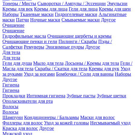
Тонеры / Мисты
Сыворотки / Ампулы / Эссенции
Эмульсии
Кремы для век
Кремы для лица
Гели для лица
Кремы для шеи
Наборы
Тканевые маски
Гидрогелевые маски
Альгинатные
маски
Патчи
Ночные маски
Смываемые маски
Другое
Очищение
Очищение
Гидрофильные масла
Очищающие щербеты и кремы
Очищающие пенки и гели
Пилинги / Скрабы
Пэды /
Салфетки
Ремуверы
Энизимные пудры
Другое
Для тела
Для тела
Гели для душа
Мыло для тела
Лосьоны / Кремы для тела
Гели /
Масла для тела
Скрабы / Скатки для тела
Кремы для рук
Уход
за руками
Уход за ногами
Бомбочки / Соли для ванны
Наборы
Другое
Гигиена
Гигиена
Прокладки
Интимная гигиена
Зубные пасты
Зубные щетки
Ополаскиватели для рта
Волосы
Волосы
Шампуни
Кондиционеры / Бальзамы
Маски для волос
Филлеры для волос
Уход за кожей головы
Несмываемый уход
Краска для волос
Другое
Мужской уход