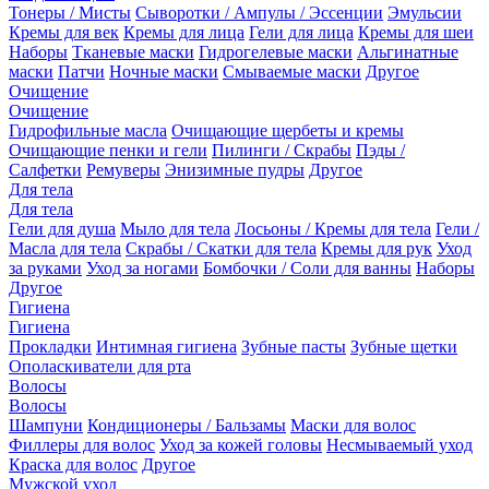
Тонеры / Мисты
Сыворотки / Ампулы / Эссенции
Эмульсии
Кремы для век
Кремы для лица
Гели для лица
Кремы для шеи
Наборы
Тканевые маски
Гидрогелевые маски
Альгинатные
маски
Патчи
Ночные маски
Смываемые маски
Другое
Очищение
Очищение
Гидрофильные масла
Очищающие щербеты и кремы
Очищающие пенки и гели
Пилинги / Скрабы
Пэды /
Салфетки
Ремуверы
Энизимные пудры
Другое
Для тела
Для тела
Гели для душа
Мыло для тела
Лосьоны / Кремы для тела
Гели /
Масла для тела
Скрабы / Скатки для тела
Кремы для рук
Уход
за руками
Уход за ногами
Бомбочки / Соли для ванны
Наборы
Другое
Гигиена
Гигиена
Прокладки
Интимная гигиена
Зубные пасты
Зубные щетки
Ополаскиватели для рта
Волосы
Волосы
Шампуни
Кондиционеры / Бальзамы
Маски для волос
Филлеры для волос
Уход за кожей головы
Несмываемый уход
Краска для волос
Другое
Мужской уход