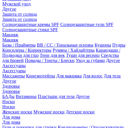
Мужской уход
Другое
Защита от солнца
Защита от солнца
Солнцезащитные кремы SPF
Солнцезащитные гели SPF
Солнцезащитные стики SPF
Макияж
Макияж
Базы / Праймеры
BB / CC / Тональные основы
Кушоны
Пудры
Консилеры / Корректоры
Румяна / Хайлайтеры
Карандаши /
Подводки для глаз
Тени для век
Туши для ресниц
Средства
для бровей
Помады / Тинты / Блески
Уход за губами
Другое
Аксессуары
Аксессуары
Массажеры
Кинезиотейпы
Для макияжа
Для волос
Для тела
Другое
Здоровье
Здоровье
БАДы
Витамины
Пластыри для тела
Другое
Носки
Носки
Женские носки
Мужские носки
Детские носки
Для дома
Для дома
Гели и порошки для стирки
Кондиционеры / Ополаскиватели