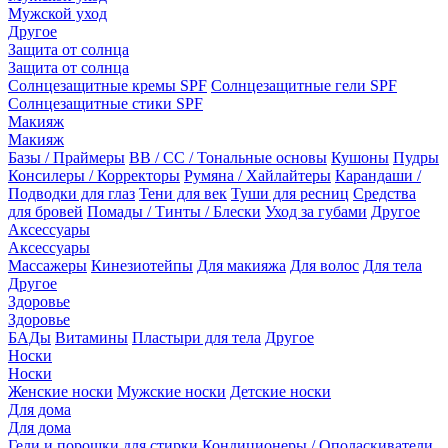
Мужской уход
Другое
Защита от солнца
Защита от солнца
Солнцезащитные кремы SPF
Солнцезащитные гели SPF
Солнцезащитные стики SPF
Макияж
Макияж
Базы / Праймеры
BB / CC / Тональные основы
Кушоны
Пудры
Консилеры / Корректоры
Румяна / Хайлайтеры
Карандаши /
Подводки для глаз
Тени для век
Туши для ресниц
Средства
для бровей
Помады / Тинты / Блески
Уход за губами
Другое
Аксессуары
Аксессуары
Массажеры
Кинезиотейпы
Для макияжа
Для волос
Для тела
Другое
Здоровье
Здоровье
БАДы
Витамины
Пластыри для тела
Другое
Носки
Носки
Женские носки
Мужские носки
Детские носки
Для дома
Для дома
Гели и порошки для стирки
Кондиционеры / Ополаскиватели