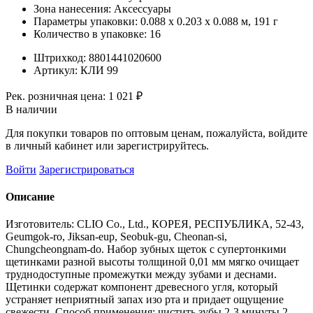
Зона нанесения:
Аксессуары
Параметры упаковки:
0.088 x 0.203 x 0.088 м, 191 г
Количество в упаковке:
16
Штрихкод:
8801441020600
Артикул:
КЛИ 99
Рек. розничная цена:
1 021 ₽
В наличии
Для покупки товаров по оптовым ценам, пожалуйста, войдите
в личный кабинет или зарегистрируйтесь.
Войти
Зарегистрироваться
Описание
Изготовитель: CLIO Co., Ltd., КОРЕЯ, РЕСПУБЛИКА, 52-43,
Geumgok-ro, Jiksan-eup, Seobuk-gu, Cheonan-si,
Chungcheongnam-do. Набор зубных щеток с супертонкими
щетинками разной высоты толщиной 0,01 мм мягко очищает
труднодоступные промежутки между зубами и деснами.
Щетинки содержат компонент древесного угля, который
устраняет неприятный запах изо рта и придает ощущение
свежести. Способ применения: чистить зубы 2-3 минуты 2