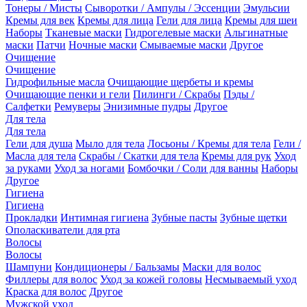
Тонеры / Мисты
Сыворотки / Ампулы / Эссенции
Эмульсии
Кремы для век
Кремы для лица
Гели для лица
Кремы для шеи
Наборы
Тканевые маски
Гидрогелевые маски
Альгинатные
маски
Патчи
Ночные маски
Смываемые маски
Другое
Очищение
Очищение
Гидрофильные масла
Очищающие щербеты и кремы
Очищающие пенки и гели
Пилинги / Скрабы
Пэды /
Салфетки
Ремуверы
Энизимные пудры
Другое
Для тела
Для тела
Гели для душа
Мыло для тела
Лосьоны / Кремы для тела
Гели /
Масла для тела
Скрабы / Скатки для тела
Кремы для рук
Уход
за руками
Уход за ногами
Бомбочки / Соли для ванны
Наборы
Другое
Гигиена
Гигиена
Прокладки
Интимная гигиена
Зубные пасты
Зубные щетки
Ополаскиватели для рта
Волосы
Волосы
Шампуни
Кондиционеры / Бальзамы
Маски для волос
Филлеры для волос
Уход за кожей головы
Несмываемый уход
Краска для волос
Другое
Мужской уход