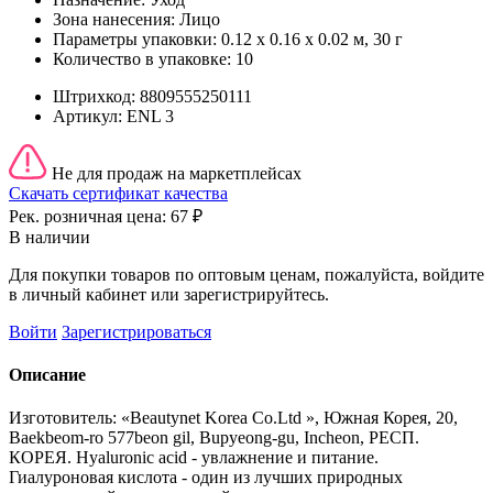
Зона нанесения:
Лицо
Параметры упаковки:
0.12 x 0.16 x 0.02 м, 30 г
Количество в упаковке:
10
Штрихкод:
8809555250111
Артикул:
ENL 3
Не для продаж на маркетплейсах
Скачать сертификат качества
Рек. розничная цена:
67 ₽
В наличии
Для покупки товаров по оптовым ценам, пожалуйста, войдите
в личный кабинет или зарегистрируйтесь.
Войти
Зарегистрироваться
Описание
Изготовитель: «Beautynet Korea Co.Ltd », Южная Корея, 20,
Baekbeom-ro 577beon gil, Bupyeong-gu, Incheon, РЕСП.
КОРЕЯ. Hyaluronic acid - увлажнение и питание.
Гиалуроновая кислота - один из лучших природных