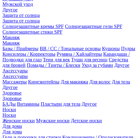
Мужской уход
Другое
Защита от солнца
Защита от солнца
Солнцезащитные кремы SPF
Солнцезащитные гели SPF
Солнцезащитные стики SPF
Макияж
Макияж
Базы / Праймеры
BB / CC / Тональные основы
Кушоны
Пудры
Консилеры / Корректоры
Румяна / Хайлайтеры
Карандаши /
Подводки для глаз
Тени для век
Туши для ресниц
Средства
для бровей
Помады / Тинты / Блески
Уход за губами
Другое
Аксессуары
Аксессуары
Массажеры
Кинезиотейпы
Для макияжа
Для волос
Для тела
Другое
Здоровье
Здоровье
БАДы
Витамины
Пластыри для тела
Другое
Носки
Носки
Женские носки
Мужские носки
Детские носки
Для дома
Для дома
Гели и порошки для стирки
Кондиционеры / Ополаскиватели