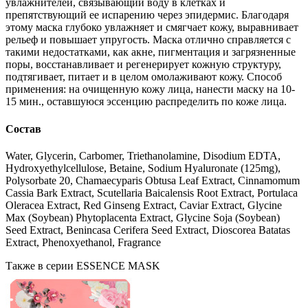
увлажнителей, связывающий воду в клетках и
препятствующий ее испарению через эпидермис. Благодаря
этому маска глубоко увлажняет и смягчает кожу, выравнивает
рельеф и повышает упругость. Маска отлично справляется с
такими недостатками, как акне, пигментация и загрязненные
поры, восстанавливает и регенерирует кожную структуру,
подтягивает, питает и в целом омолаживают кожу. Способ
применения: на очищенную кожу лица, нанести маску на 10-
15 мин., оставшуюся эссенцию распределить по коже лица.
Состав
Water, Glycerin, Carbomer, Triethanolamine, Disodium EDTA,
Hydroxyethylcellulose, Betaine, Sodium Hyaluronate (125mg),
Polysorbate 20, Chamaecyparis Obtusa Leaf Extract, Cinnamomum
Cassia Bark Extract, Scutellaria Baicalensis Root Extract, Portulaca
Oleracea Extract, Red Ginseng Extract, Caviar Extract, Glycine
Max (Soybean) Phytoplacenta Extract, Glycine Soja (Soybean)
Seed Extract, Benincasa Cerifera Seed Extract, Dioscorea Batatas
Extract, Phenoxyethanol, Fragrance
Также в серии ESSENCE MASK