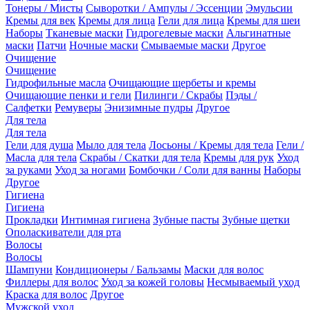
Тонеры / Мисты
Сыворотки / Ампулы / Эссенции
Эмульсии
Кремы для век
Кремы для лица
Гели для лица
Кремы для шеи
Наборы
Тканевые маски
Гидрогелевые маски
Альгинатные
маски
Патчи
Ночные маски
Смываемые маски
Другое
Очищение
Очищение
Гидрофильные масла
Очищающие щербеты и кремы
Очищающие пенки и гели
Пилинги / Скрабы
Пэды /
Салфетки
Ремуверы
Энизимные пудры
Другое
Для тела
Для тела
Гели для душа
Мыло для тела
Лосьоны / Кремы для тела
Гели /
Масла для тела
Скрабы / Скатки для тела
Кремы для рук
Уход
за руками
Уход за ногами
Бомбочки / Соли для ванны
Наборы
Другое
Гигиена
Гигиена
Прокладки
Интимная гигиена
Зубные пасты
Зубные щетки
Ополаскиватели для рта
Волосы
Волосы
Шампуни
Кондиционеры / Бальзамы
Маски для волос
Филлеры для волос
Уход за кожей головы
Несмываемый уход
Краска для волос
Другое
Мужской уход