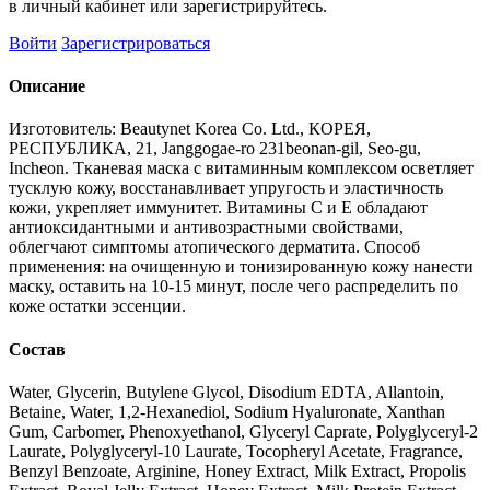
в личный кабинет или зарегистрируйтесь.
Войти
Зарегистрироваться
Описание
Изготовитель: Beautynet Korea Co. Ltd., КОРЕЯ,
РЕСПУБЛИКА, 21, Janggogae-ro 231beonan-gil, Seo-gu,
Incheon. Тканевая маска с витаминным комплексом осветляет
тусклую кожу, восстанавливает упругость и эластичность
кожи, укрепляет иммунитет. Витамины С и Е обладают
антиоксидантными и антивозрастными свойствами,
облегчают симптомы атопического дерматита. Способ
применения: на очищенную и тонизированную кожу нанести
маску, оставить на 10-15 минут, после чего распределить по
коже остатки эссенции.
Состав
Water, Glycerin, Butylene Glycol, Disodium EDTA, Allantoin,
Betaine, Water, 1,2-Hexanediol, Sodium Hyaluronate, Xanthan
Gum, Carbomer, Phenoxyethanol, Glyceryl Caprate, Polyglyceryl-2
Laurate, Polyglyceryl-10 Laurate, Tocopheryl Acetate, Fragrance,
Benzyl Benzoate, Arginine, Honey Extract, Milk Extract, Propolis