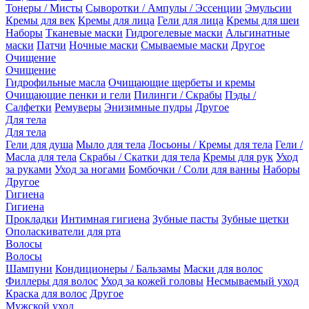
Тонеры / Мисты
Сыворотки / Ампулы / Эссенции
Эмульсии
Кремы для век
Кремы для лица
Гели для лица
Кремы для шеи
Наборы
Тканевые маски
Гидрогелевые маски
Альгинатные
маски
Патчи
Ночные маски
Смываемые маски
Другое
Очищение
Очищение
Гидрофильные масла
Очищающие щербеты и кремы
Очищающие пенки и гели
Пилинги / Скрабы
Пэды /
Салфетки
Ремуверы
Энизимные пудры
Другое
Для тела
Для тела
Гели для душа
Мыло для тела
Лосьоны / Кремы для тела
Гели /
Масла для тела
Скрабы / Скатки для тела
Кремы для рук
Уход
за руками
Уход за ногами
Бомбочки / Соли для ванны
Наборы
Другое
Гигиена
Гигиена
Прокладки
Интимная гигиена
Зубные пасты
Зубные щетки
Ополаскиватели для рта
Волосы
Волосы
Шампуни
Кондиционеры / Бальзамы
Маски для волос
Филлеры для волос
Уход за кожей головы
Несмываемый уход
Краска для волос
Другое
Мужской уход