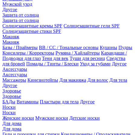
Мужской уход
Другое
Защита от солнца
Защита от солнца
Солнцезащитные кремы SPF
Солнцезащитные гели SPF
Солнцезащитные стики SPF
Макияж
Макияж
Базы / Праймеры
BB / CC / Тональные основы
Кушоны
Пудры
Консилеры / Корректоры
Румяна / Хайлайтеры
Карандаши /
Подводки для глаз
Тени для век
Туши для ресниц
Средства
для бровей
Помады / Тинты / Блески
Уход за губами
Другое
Аксессуары
Аксессуары
Массажеры
Кинезиотейпы
Для макияжа
Для волос
Для тела
Другое
Здоровье
Здоровье
БАДы
Витамины
Пластыри для тела
Другое
Носки
Носки
Женские носки
Мужские носки
Детские носки
Для дома
Для дома
Гели и порошки для стирки
Кондиционеры / Ополаскиватели