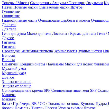
Тонеры / Мисты
Сыворотки / Ампулы / Эссенции
Эмульсии
Кр
Патчи
Ночные маски
Смываемые маски
Другое
Очищение
Очищение
Гидрофильные масла
Очищающие щербеты и кремы
Очищающи
Для тела
Для тела
Гели для душа
Мыло для тела
Лосьоны / Кремы для тела
Гели / 
Другое
Гигиена
Гигиена
Прокладки
Интимная гигиена
Зубные пасты
Зубные щетки
Опо
Волосы
Волосы
Шампуни
Кондиционеры / Бальзамы
Маски для волос
Филлеры
Мужской уход
Мужской уход
Другое
Защита от солнца
Защита от солнца
Солнцезащитные кремы SPF
Солнцезащитные гели SPF
Солнц
Макияж
Макияж
Базы / Праймеры
BB / CC / Тональные основы
Кушоны
Пудры
бровей
Помады / Тинты / Блески
Уход за губами
Другое