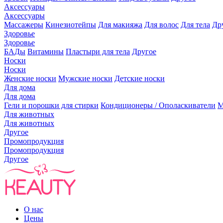
Аксессуары
Аксессуары
Массажеры
Кинезиотейпы
Для макияжа
Для волос
Для тела
Др
Здоровье
Здоровье
БАДы
Витамины
Пластыри для тела
Другое
Носки
Носки
Женские носки
Мужские носки
Детские носки
Для дома
Для дома
Гели и порошки для стирки
Кондиционеры / Ополаскиватели
М
Для животных
Для животных
Другое
Промопродукция
Промопродукция
Другое
О нас
Цены