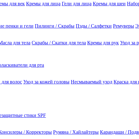
емы для век
Кремы для лица
Гели для лица
Кремы для шеи
Набо
е пенки и гели
Пилинги / Скрабы
Пэды / Салфетки
Ремуверы
Э
Масла для тела
Скрабы / Скатки для тела
Кремы для рук
Уход за 
ласкиватели для рта
 для волос
Уход за кожей головы
Несмываемый уход
Краска для 
езащитные стики SPF
Консилеры / Корректоры
Румяна / Хайлайтеры
Карандаши / Подв