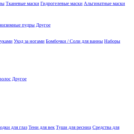
ры
Тканевые маски
Гидрогелевые маски
Альгинатные маски
низимные пудры
Другое
руками
Уход за ногами
Бомбочки / Соли для ванны
Наборы
волос
Другое
одки для глаз
Тени для век
Туши для ресниц
Средства для