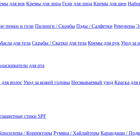
емы для век
Кремы для лица
Гели для лица
Кремы для шеи
Набо
е пенки и гели
Пилинги / Скрабы
Пэды / Салфетки
Ремуверы
Э
Масла для тела
Скрабы / Скатки для тела
Кремы для рук
Уход за 
ласкиватели для рта
 для волос
Уход за кожей головы
Несмываемый уход
Краска для 
езащитные стики SPF
Консилеры / Корректоры
Румяна / Хайлайтеры
Карандаши / Подв