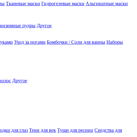
ры
Тканевые маски
Гидрогелевые маски
Альгинатные маски
низимные пудры
Другое
руками
Уход за ногами
Бомбочки / Соли для ванны
Наборы
волос
Другое
одки для глаз
Тени для век
Туши для ресниц
Средства для