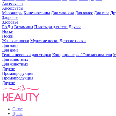
Аксессуары
Аксессуары
Массажеры
Кинезиотейпы
Для макияжа
Для волос
Для тела
Др
Здоровье
Здоровье
БАДы
Витамины
Пластыри для тела
Другое
Носки
Носки
Женские носки
Мужские носки
Детские носки
Для дома
Для дома
Гели и порошки для стирки
Кондиционеры / Ополаскиватели
М
Для животных
Для животных
Другое
Промопродукция
Промопродукция
Другое
О нас
Цены