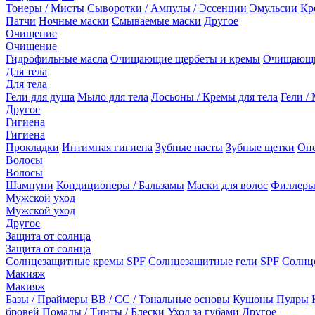
Тонеры / Мисты
Сыворотки / Ампулы / Эссенции
Эмульсии
Кр
Патчи
Ночные маски
Смываемые маски
Другое
Очищение
Очищение
Гидрофильные масла
Очищающие щербеты и кремы
Очищающи
Для тела
Для тела
Гели для душа
Мыло для тела
Лосьоны / Кремы для тела
Гели / 
Другое
Гигиена
Гигиена
Прокладки
Интимная гигиена
Зубные пасты
Зубные щетки
Опо
Волосы
Волосы
Шампуни
Кондиционеры / Бальзамы
Маски для волос
Филлеры
Мужской уход
Мужской уход
Другое
Защита от солнца
Защита от солнца
Солнцезащитные кремы SPF
Солнцезащитные гели SPF
Солнц
Макияж
Макияж
Базы / Праймеры
BB / CC / Тональные основы
Кушоны
Пудры
бровей
Помады / Тинты / Блески
Уход за губами
Другое