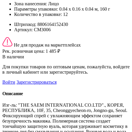
Зона нанесения:
Лицо
Параметры упаковки:
0.04 x 0.16 x 0.04 м, 160 г
Количество в упаковке:
12
Штрихкод:
8806164152430
Артикул:
СМ3006
Не для продаж на маркетплейсах
Рек. розничная цена:
1 485 ₽
В наличии
Для покупки товаров по оптовым ценам, пожалуйста, войдите
в личный кабинет или зарегистрируйтесь.
Войти
Зарегистрироваться
Описание
Изг-ль: "THE SAEM INTERNATIONAL CO.LTD"., КОРЕЯ,
РЕСПУБЛИКА, 10F, 35, Cheonggyecheon-ro, Jongno-gu, Seoul.
Фиксирующий спрей с увлажняющим эффектом сохраняет
безупречность макияжа. Полимерная система создает
тончайшую защитную вуаль, которая удерживает косметику в
течение дня без смазывания и осыпания. Розовая вода и вода