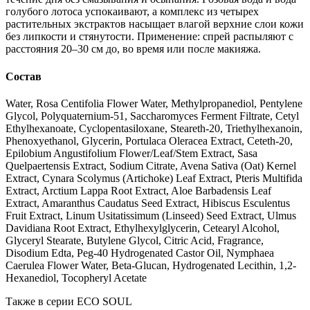
голубого лотоса успокаивают, а комплекс из четырех
растительных экстрактов насыщает влагой верхние слои кожи
без липкости и стянутости. Применение: спрей распыляют с
расстояния 20–30 см до, во время или после макияжа.
Состав
Water, Rosa Centifolia Flower Water, Methylpropanediol, Pentylene
Glycol, Polyquaternium-51, Saccharomyces Ferment Filtrate, Cetyl
Ethylhexanoate, Cyclopentasiloxane, Steareth-20, Triethylhexanoin,
Phenoxyethanol, Glycerin, Portulaca Oleracea Extract, Ceteth-20,
Epilobium Angustifolium Flower/Leaf/Stem Extract, Sasa
Quelpaertensis Extract, Sodium Citrate, Avena Sativa (Oat) Kernel
Extract, Cynara Scolymus (Artichoke) Leaf Extract, Pteris Multifida
Extract, Arctium Lappa Root Extract, Aloe Barbadensis Leaf
Extract, Amaranthus Caudatus Seed Extract, Hibiscus Esculentus
Fruit Extract, Linum Usitatissimum (Linseed) Seed Extract, Ulmus
Davidiana Root Extract, Ethylhexylglycerin, Cetearyl Alcohol,
Glyceryl Stearate, Butylene Glycol, Citric Acid, Fragrance,
Disodium Edta, Peg-40 Hydrogenated Castor Oil, Nymphaea
Caerulea Flower Water, Beta-Glucan, Hydrogenated Lecithin, 1,2-
Hexanediol, Tocopheryl Acetate
Также в серии ECO SOUL