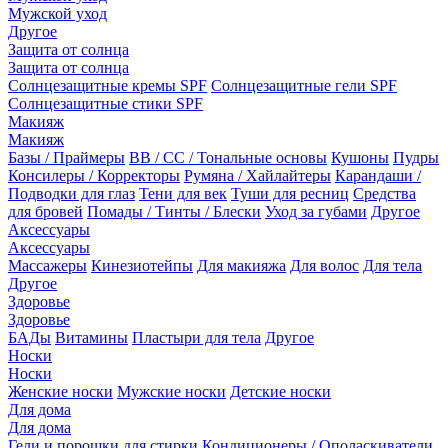
Мужской уход
Другое
Защита от солнца
Защита от солнца
Солнцезащитные кремы SPF
Солнцезащитные гели SPF
Солнцезащитные стики SPF
Макияж
Макияж
Базы / Праймеры
BB / CC / Тональные основы
Кушоны
Пудры
Консилеры / Корректоры
Румяна / Хайлайтеры
Карандаши /
Подводки для глаз
Тени для век
Туши для ресниц
Средства
для бровей
Помады / Тинты / Блески
Уход за губами
Другое
Аксессуары
Аксессуары
Массажеры
Кинезиотейпы
Для макияжа
Для волос
Для тела
Другое
Здоровье
Здоровье
БАДы
Витамины
Пластыри для тела
Другое
Носки
Носки
Женские носки
Мужские носки
Детские носки
Для дома
Для дома
Гели и порошки для стирки
Кондиционеры / Ополаскиватели