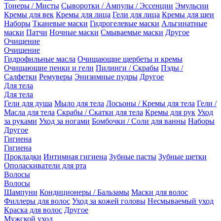
Тонеры / Мисты
Сыворотки / Ампулы / Эссенции
Эмульсии
Кремы для век
Кремы для лица
Гели для лица
Кремы для шеи
Наборы
Тканевые маски
Гидрогелевые маски
Альгинатные
маски
Патчи
Ночные маски
Смываемые маски
Другое
Очищение
Очищение
Гидрофильные масла
Очищающие щербеты и кремы
Очищающие пенки и гели
Пилинги / Скрабы
Пэды /
Салфетки
Ремуверы
Энизимные пудры
Другое
Для тела
Для тела
Гели для душа
Мыло для тела
Лосьоны / Кремы для тела
Гели /
Масла для тела
Скрабы / Скатки для тела
Кремы для рук
Уход
за руками
Уход за ногами
Бомбочки / Соли для ванны
Наборы
Другое
Гигиена
Гигиена
Прокладки
Интимная гигиена
Зубные пасты
Зубные щетки
Ополаскиватели для рта
Волосы
Волосы
Шампуни
Кондиционеры / Бальзамы
Маски для волос
Филлеры для волос
Уход за кожей головы
Несмываемый уход
Краска для волос
Другое
Мужской уход