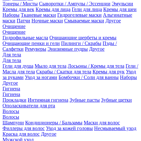
Тонеры / Мисты
Сыворотки / Ампулы / Эссенции
Эмульсии
Кремы для век
Кремы для лица
Гели для лица
Кремы для шеи
Наборы
Тканевые маски
Гидрогелевые маски
Альгинатные
маски
Патчи
Ночные маски
Смываемые маски
Другое
Очищение
Очищение
Гидрофильные масла
Очищающие щербеты и кремы
Очищающие пенки и гели
Пилинги / Скрабы
Пэды /
Салфетки
Ремуверы
Энизимные пудры
Другое
Для тела
Для тела
Гели для душа
Мыло для тела
Лосьоны / Кремы для тела
Гели /
Масла для тела
Скрабы / Скатки для тела
Кремы для рук
Уход
за руками
Уход за ногами
Бомбочки / Соли для ванны
Наборы
Другое
Гигиена
Гигиена
Прокладки
Интимная гигиена
Зубные пасты
Зубные щетки
Ополаскиватели для рта
Волосы
Волосы
Шампуни
Кондиционеры / Бальзамы
Маски для волос
Филлеры для волос
Уход за кожей головы
Несмываемый уход
Краска для волос
Другое
Мужской уход