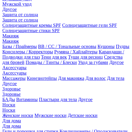
Мужской уход
Другое
Защита от солнца
Защита от солнца
Солнцезащитные кремы SPF
Солнцезащитные гели SPF
Солнцезащитные стики SPF
Макияж
Макияж
Базы / Праймеры
BB / CC / Тональные основы
Кушоны
Пудры
Консилеры / Корректоры
Румяна / Хайлайтеры
Карандаши /
Подводки для глаз
Тени для век
Туши для ресниц
Средства
для бровей
Помады / Тинты / Блески
Уход за губами
Другое
Аксессуары
Аксессуары
Массажеры
Кинезиотейпы
Для макияжа
Для волос
Для тела
Другое
Здоровье
Здоровье
БАДы
Витамины
Пластыри для тела
Другое
Носки
Носки
Женские носки
Мужские носки
Детские носки
Для дома
Для дома
Гели и порошки для стирки
Кондиционеры / Ополаскиватели