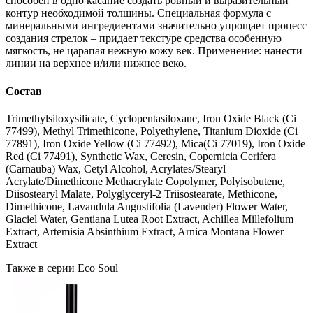
способен в одно касание создать ровный и выразительный
контур необходимой толщины. Специальная формула с
минеральными ингредиентами значительно упрощает процесс
создания стрелок – придает текстуре средства особенную
мягкость, не царапая нежную кожу век. Применение: нанести
линии на верхнее и/или нижнее веко.
Состав
Trimethylsiloxysilicate, Cyclopentasiloxane, Iron Oxide Black (Ci
77499), Methyl Trimethicone, Polyethylene, Titanium Dioxide (Ci
77891), Iron Oxide Yellow (Ci 77492), Mica(Ci 77019), Iron Oxide
Red (Ci 77491), Synthetic Wax, Ceresin, Copernicia Cerifera
(Carnauba) Wax, Cetyl Alcohol, Acrylates/Stearyl
Acrylate/Dimethicone Methacrylate Copolymer, Polyisobutene,
Diisostearyl Malate, Polyglyceryl-2 Triisostearate, Methicone,
Dimethicone, Lavandula Angustifolia (Lavender) Flower Water,
Glaciel Water, Gentiana Lutea Root Extract, Achillea Millefolium
Extract, Artemisia Absinthium Extract, Arnica Montana Flower
Extract
Также в серии Eco Soul