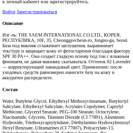
в личный кабинет или зарегистрируйтесь.
Войти
Зарегистрироваться
Описание
Изг-ль: THE SAEM INTERNATIONAL CO.LTD., КОРЕЯ,
РЕСПУБЛИКА, 10F, 35, Cheonggyecheon-ro, Jongno-gu, Seoul.
База под макияж сглаживает шелушения, выравнивает
текстуру и защищает кожу от фотостарения благодаря фактору
SPF 30 PA++. Она создает гладкую основу под тон с влажным
финишем, не давая макияжу скатываться. Оттенок 02 Lavender
— корректирующий лавандовый цвет. Применение: после
уходовых средств равномерно нанесите базу на кожу и
аккуратно распределите.
Состав
Water, Butylene Glycol, Ethylhexyl Methoxycinnamate, Butyloctyl
Salicylate, Ethylhexyl Salicylate, Acrylates Copolymer, Caprylyl
Methicone, Glyceryl Stearate, PEG-100 Stearate, Octocrylene,
Niacinamide, Glycerin, Titanium Dioxide (CI 77891), Aluminum
Hydroxide, Triethoxycaprylylsilane, Diethylamino Hydroxybenzoyl
Hexyl Benzoate, Ultramarines (CI 77007), Polyacrylate-13,