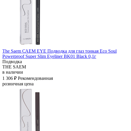
The Saem САЕМ EYE Подводка для глаз тонкая Eco Soul
Powerproof Super Slim Eyeliner BK01 Black 0,1г
Подводка
THE SAEM
в наличии
1 306 ₽
Рекомендованная
розничная цена