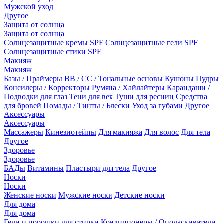
Мужской уход
Другое
Защита от солнца
Защита от солнца
Солнцезащитные кремы SPF
Солнцезащитные гели SPF
Солнцезащитные стики SPF
Макияж
Макияж
Базы / Праймеры
BB / CC / Тональные основы
Кушоны
Пудры
Консилеры / Корректоры
Румяна / Хайлайтеры
Карандаши /
Подводки для глаз
Тени для век
Туши для ресниц
Средства
для бровей
Помады / Тинты / Блески
Уход за губами
Другое
Аксессуары
Аксессуары
Массажеры
Кинезиотейпы
Для макияжа
Для волос
Для тела
Другое
Здоровье
Здоровье
БАДы
Витамины
Пластыри для тела
Другое
Носки
Носки
Женские носки
Мужские носки
Детские носки
Для дома
Для дома
Гели и порошки для стирки
Кондиционеры / Ополаскиватели