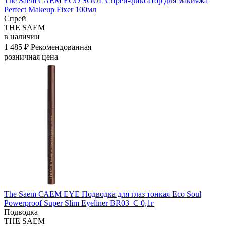
The Saem САЕМ ECO SOUL Спрей-фиксатор для макияжа
Perfect Makeup Fixer 100мл
Спрей
THE SAEM
в наличии
1 485 ₽
Рекомендованная
розничная цена
The Saem САЕМ EYE Подводка для глаз тонкая Eco Soul
Powerproof Super Slim Eyeliner BR03_C 0,1г
Подводка
THE SAEM