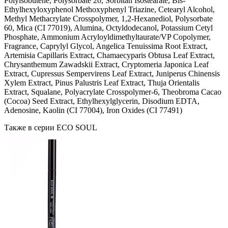
Polyisobutene, Polysorbate 20, Sorbitan Isostearate, Bis-
Ethylhexyloxyphenol Methoxyphenyl Triazine, Cetearyl Alcohol,
Methyl Methacrylate Crosspolymer, 1,2-Hexanediol, Polysorbate
60, Mica (CI 77019), Alumina, Octyldodecanol, Potassium Cetyl
Phosphate, Ammonium Acryloyldimethyltaurate/VP Copolymer,
Fragrance, Caprylyl Glycol, Angelica Tenuissima Root Extract,
Artemisia Capillaris Extract, Chamaecyparis Obtusa Leaf Extract,
Chrysanthemum Zawadskii Extract, Cryptomeria Japonica Leaf
Extract, Cupressus Sempervirens Leaf Extract, Juniperus Chinensis
Xylem Extract, Pinus Palustris Leaf Extract, Thuja Orientalis
Extract, Squalane, Polyacrylate Crosspolymer-6, Theobroma Cacao
(Cocoa) Seed Extract, Ethylhexylglycerin, Disodium EDTA,
Adenosine, Kaolin (CI 77004), Iron Oxides (CI 77491)
Также в серии ECO SOUL