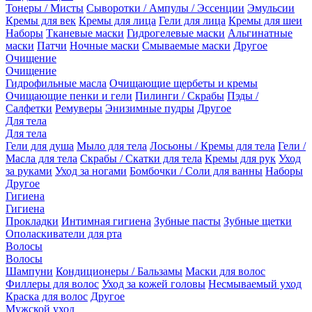
Тонеры / Мисты
Сыворотки / Ампулы / Эссенции
Эмульсии
Кремы для век
Кремы для лица
Гели для лица
Кремы для шеи
Наборы
Тканевые маски
Гидрогелевые маски
Альгинатные
маски
Патчи
Ночные маски
Смываемые маски
Другое
Очищение
Очищение
Гидрофильные масла
Очищающие щербеты и кремы
Очищающие пенки и гели
Пилинги / Скрабы
Пэды /
Салфетки
Ремуверы
Энизимные пудры
Другое
Для тела
Для тела
Гели для душа
Мыло для тела
Лосьоны / Кремы для тела
Гели /
Масла для тела
Скрабы / Скатки для тела
Кремы для рук
Уход
за руками
Уход за ногами
Бомбочки / Соли для ванны
Наборы
Другое
Гигиена
Гигиена
Прокладки
Интимная гигиена
Зубные пасты
Зубные щетки
Ополаскиватели для рта
Волосы
Волосы
Шампуни
Кондиционеры / Бальзамы
Маски для волос
Филлеры для волос
Уход за кожей головы
Несмываемый уход
Краска для волос
Другое
Мужской уход