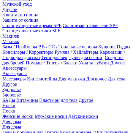
Мужской уход
Другое
Защита от солнца
Защита от солнца
Солнцезащитные кремы SPF
Солнцезащитные гели SPF
Солнцезащитные стики SPF
Макияж
Макияж
Базы / Праймеры
BB / CC / Тональные основы
Кушоны
Пудры
Консилеры / Корректоры
Румяна / Хайлайтеры
Карандаши /
Подводки для глаз
Тени для век
Туши для ресниц
Средства
для бровей
Помады / Тинты / Блески
Уход за губами
Другое
Аксессуары
Аксессуары
Массажеры
Кинезиотейпы
Для макияжа
Для волос
Для тела
Другое
Здоровье
Здоровье
БАДы
Витамины
Пластыри для тела
Другое
Носки
Носки
Женские носки
Мужские носки
Детские носки
Для дома
Для дома
Гели и порошки для стирки
Кондиционеры / Ополаскиватели