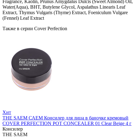
Fragrance, Kaolin, Prunus Amygdalus Dulcis (Sweet Almond) Oil,
Water(Aqua), BHT, Butylene Glycol, Aspalathus Linearis Leaf
Extract, Thymus Vulgaris (Thyme) Extract, Foeniculum Vulgare
(Fennel) Leaf Extract
Также в серии Cover Perfection
Хит
THE SAEM САЕМ Консилер для лица в баночке кремовый
COVER PERFECTION POT CONCEALER 01 Clear Beige 4 г
Консилер
THE SAEM