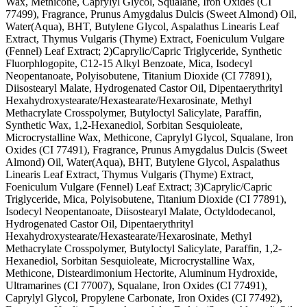
Wax, Methicone, Caprylyl Glycol, Squalane, Iron Oxides (CI
77499), Fragrance, Prunus Amygdalus Dulcis (Sweet Almond) Oil,
Water(Aqua), BHT, Butylene Glycol, Aspalathus Linearis Leaf
Extract, Thymus Vulgaris (Thyme) Extract, Foeniculum Vulgare
(Fennel) Leaf Extract; 2)Caprylic/Capric Triglyceride, Synthetic
Fluorphlogopite, C12-15 Alkyl Benzoate, Mica, Isodecyl
Neopentanoate, Polyisobutene, Titanium Dioxide (CI 77891),
Diisostearyl Malate, Hydrogenated Castor Oil, Dipentaerythrityl
Hexahydroxystearate/Hexastearate/Hexarosinate, Methyl
Methacrylate Crosspolymer, Butyloctyl Salicylate, Paraffin,
Synthetic Wax, 1,2-Hexanediol, Sorbitan Sesquioleate,
Microcrystalline Wax, Methicone, Caprylyl Glycol, Squalane, Iron
Oxides (CI 77491), Fragrance, Prunus Amygdalus Dulcis (Sweet
Almond) Oil, Water(Aqua), BHT, Butylene Glycol, Aspalathus
Linearis Leaf Extract, Thymus Vulgaris (Thyme) Extract,
Foeniculum Vulgare (Fennel) Leaf Extract; 3)Caprylic/Capric
Triglyceride, Mica, Polyisobutene, Titanium Dioxide (CI 77891),
Isodecyl Neopentanoate, Diisostearyl Malate, Octyldodecanol,
Hydrogenated Castor Oil, Dipentaerythrityl
Hexahydroxystearate/Hexastearate/Hexarosinate, Methyl
Methacrylate Crosspolymer, Butyloctyl Salicylate, Paraffin, 1,2-
Hexanediol, Sorbitan Sesquioleate, Microcrystalline Wax,
Methicone, Disteardimonium Hectorite, Aluminum Hydroxide,
Ultramarines (CI 77007), Squalane, Iron Oxides (CI 77491),
Caprylyl Glycol, Propylene Carbonate, Iron Oxides (CI 77492),