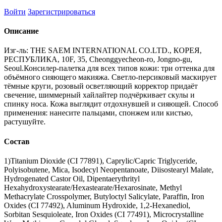
Войти
Зарегистрироваться
Описание
Изг-ль: THE SAEM INTERNATIONAL CO.LTD., КОРЕЯ,
РЕСПУБЛИКА, 10F, 35, Cheonggyecheon-ro, Jongno-gu,
Seoul.Консилер-палетка для всех типов кожи: три оттенка для
объёмного сияющего макияжа. Светло-персиковый маскирует
тёмные круги, розовый осветляющий корректор придаёт
свечение, шиммерный хайлайтер подчёркивает скулы и
спинку носа. Кожа выглядит отдохнувшей и сияющей. Способ
применения: нанесите пальцами, спонжем или кистью,
растушуйте.
Состав
1)Titanium Dioxide (CI 77891), Caprylic/Capric Triglyceride,
Polyisobutene, Mica, Isodecyl Neopentanoate, Diisostearyl Malate,
Hydrogenated Castor Oil, Dipentaerythrityl
Hexahydroxystearate/Hexastearate/Hexarosinate, Methyl
Methacrylate Crosspolymer, Butyloctyl Salicylate, Paraffin, Iron
Oxides (CI 77492), Aluminum Hydroxide, 1,2-Hexanediol,
Sorbitan Sesquioleate, Iron Oxides (CI 77491), Microcrystalline