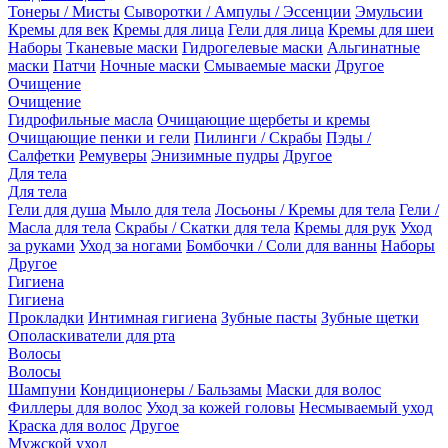
Тонеры / Мисты
Сыворотки / Ампулы / Эссенции
Эмульсии
Кремы для век
Кремы для лица
Гели для лица
Кремы для шеи
Наборы
Тканевые маски
Гидрогелевые маски
Альгинатные
маски
Патчи
Ночные маски
Смываемые маски
Другое
Очищение
Очищение
Гидрофильные масла
Очищающие щербеты и кремы
Очищающие пенки и гели
Пилинги / Скрабы
Пэды /
Салфетки
Ремуверы
Энизимные пудры
Другое
Для тела
Для тела
Гели для душа
Мыло для тела
Лосьоны / Кремы для тела
Гели /
Масла для тела
Скрабы / Скатки для тела
Кремы для рук
Уход
за руками
Уход за ногами
Бомбочки / Соли для ванны
Наборы
Другое
Гигиена
Гигиена
Прокладки
Интимная гигиена
Зубные пасты
Зубные щетки
Ополаскиватели для рта
Волосы
Волосы
Шампуни
Кондиционеры / Бальзамы
Маски для волос
Филлеры для волос
Уход за кожей головы
Несмываемый уход
Краска для волос
Другое
Мужской уход