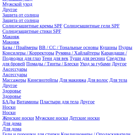
Мужской уход
Другое
Защита от солнца
Защита от солнца
Солнцезащитные кремы SPF
Солнцезащитные гели SPF
Солнцезащитные стики SPF
Макияж
Макияж
Базы / Праймеры
BB / CC / Тональные основы
Кушоны
Пудры
Консилеры / Корректоры
Румяна / Хайлайтеры
Карандаши /
Подводки для глаз
Тени для век
Туши для ресниц
Средства
для бровей
Помады / Тинты / Блески
Уход за губами
Другое
Аксессуары
Аксессуары
Массажеры
Кинезиотейпы
Для макияжа
Для волос
Для тела
Другое
Здоровье
Здоровье
БАДы
Витамины
Пластыри для тела
Другое
Носки
Носки
Женские носки
Мужские носки
Детские носки
Для дома
Для дома
Гели и порошки для стирки
Кондиционеры / Ополаскиватели