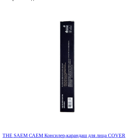
THE SAEM САЕМ Консилер-карандаш для лица COVER