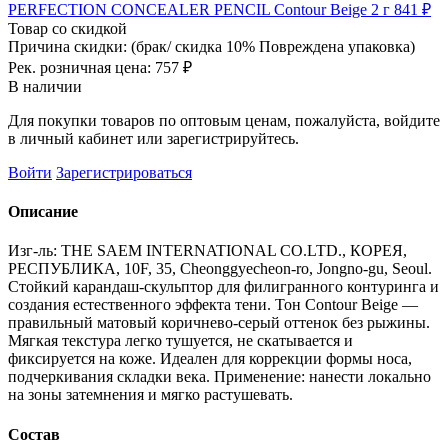
PERFECTION CONCEALER PENCIL Contour Beige 2 г
841 ₽
Товар со скидкой
Причина скидки: (брак/ скидка 10% Повреждена упаковка)
Рек. розничная цена:
757 ₽
В наличии
Для покупки товаров по оптовым ценам, пожалуйста, войдите
в личный кабинет или зарегистрируйтесь.
Войти
Зарегистрироваться
Описание
Изг-ль: THE SAEM INTERNATIONAL CO.LTD., КОРЕЯ,
РЕСПУБЛИКА, 10F, 35, Cheonggyecheon-ro, Jongno-gu, Seoul.
Стойкий карандаш-скульптор для филигранного контуринга и
создания естественного эффекта тени. Тон Contour Beige —
правильный матовый коричнево-серый оттенок без рыжины.
Мягкая текстура легко тушуется, не скатывается и
фиксируется на коже. Идеален для коррекции формы носа,
подчеркивания складки века. Применение: нанести локально
на зоны затемнения и мягко растушевать.
Состав