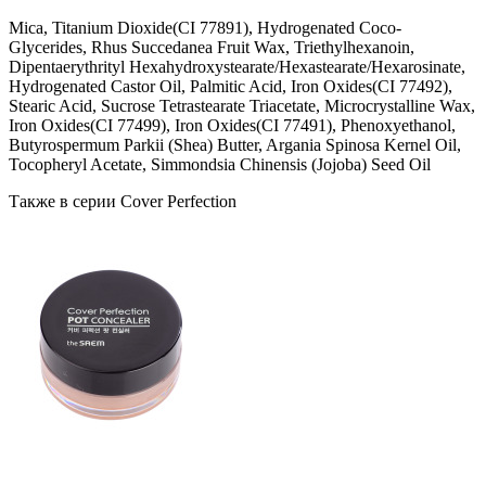
Mica, Titanium Dioxide(CI 77891), Hydrogenated Coco-
Glycerides, Rhus Succedanea Fruit Wax, Triethylhexanoin,
Dipentaerythrityl Hexahydroxystearate/Hexastearate/Hexarosinate,
Hydrogenated Castor Oil, Palmitic Acid, Iron Oxides(CI 77492),
Stearic Acid, Sucrose Tetrastearate Triacetate, Microcrystalline Wax,
Iron Oxides(CI 77499), Iron Oxides(CI 77491), Phenoxyethanol,
Butyrospermum Parkii (Shea) Butter, Argania Spinosa Kernel Oil,
Tocopheryl Acetate, Simmondsia Chinensis (Jojoba) Seed Oil
Также в серии Cover Perfection