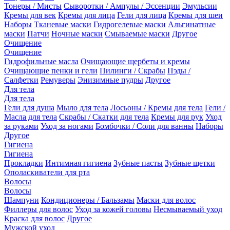
Тонеры / Мисты
Сыворотки / Ампулы / Эссенции
Эмульсии
Кремы для век
Кремы для лица
Гели для лица
Кремы для шеи
Наборы
Тканевые маски
Гидрогелевые маски
Альгинатные
маски
Патчи
Ночные маски
Смываемые маски
Другое
Очищение
Очищение
Гидрофильные масла
Очищающие щербеты и кремы
Очищающие пенки и гели
Пилинги / Скрабы
Пэды /
Салфетки
Ремуверы
Энизимные пудры
Другое
Для тела
Для тела
Гели для душа
Мыло для тела
Лосьоны / Кремы для тела
Гели /
Масла для тела
Скрабы / Скатки для тела
Кремы для рук
Уход
за руками
Уход за ногами
Бомбочки / Соли для ванны
Наборы
Другое
Гигиена
Гигиена
Прокладки
Интимная гигиена
Зубные пасты
Зубные щетки
Ополаскиватели для рта
Волосы
Волосы
Шампуни
Кондиционеры / Бальзамы
Маски для волос
Филлеры для волос
Уход за кожей головы
Несмываемый уход
Краска для волос
Другое
Мужской уход