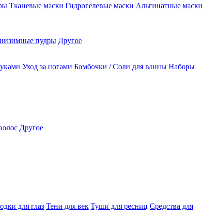
ры
Тканевые маски
Гидрогелевые маски
Альгинатные маски
низимные пудры
Другое
руками
Уход за ногами
Бомбочки / Соли для ванны
Наборы
волос
Другое
одки для глаз
Тени для век
Туши для ресниц
Средства для