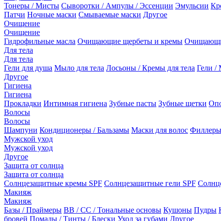
Тонеры / Мисты
Сыворотки / Ампулы / Эссенции
Эмульсии
Кр
Патчи
Ночные маски
Смываемые маски
Другое
Очищение
Очищение
Гидрофильные масла
Очищающие щербеты и кремы
Очищающи
Для тела
Для тела
Гели для душа
Мыло для тела
Лосьоны / Кремы для тела
Гели / 
Другое
Гигиена
Гигиена
Прокладки
Интимная гигиена
Зубные пасты
Зубные щетки
Опо
Волосы
Волосы
Шампуни
Кондиционеры / Бальзамы
Маски для волос
Филлеры
Мужской уход
Мужской уход
Другое
Защита от солнца
Защита от солнца
Солнцезащитные кремы SPF
Солнцезащитные гели SPF
Солнц
Макияж
Макияж
Базы / Праймеры
BB / CC / Тональные основы
Кушоны
Пудры
бровей
Помады / Тинты / Блески
Уход за губами
Другое