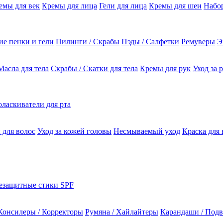
емы для век
Кремы для лица
Гели для лица
Кремы для шеи
Набо
е пенки и гели
Пилинги / Скрабы
Пэды / Салфетки
Ремуверы
Э
Масла для тела
Скрабы / Скатки для тела
Кремы для рук
Уход за 
ласкиватели для рта
 для волос
Уход за кожей головы
Несмываемый уход
Краска для 
езащитные стики SPF
Консилеры / Корректоры
Румяна / Хайлайтеры
Карандаши / Подв