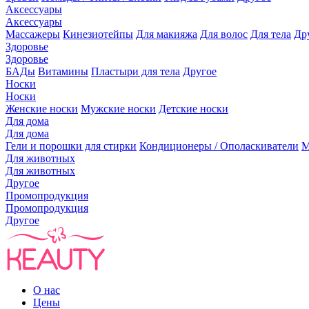
Аксессуары
Аксессуары
Массажеры
Кинезиотейпы
Для макияжа
Для волос
Для тела
Др
Здоровье
Здоровье
БАДы
Витамины
Пластыри для тела
Другое
Носки
Носки
Женские носки
Мужские носки
Детские носки
Для дома
Для дома
Гели и порошки для стирки
Кондиционеры / Ополаскиватели
М
Для животных
Для животных
Другое
Промопродукция
Промопродукция
Другое
О нас
Цены