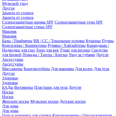
Мужской уход
Другое
Защита от солнца
Защита от солнца
Солнцезащитные кремы SPF
Солнцезащитные гели SPF
Солнцезащитные стики SPF
Макияж
Макияж
Базы / Праймеры
BB / CC / Тональные основы
Кушоны
Пудры
Консилеры / Корректоры
Румяна / Хайлайтеры
Карандаши /
Подводки для глаз
Тени для век
Туши для ресниц
Средства
для бровей
Помады / Тинты / Блески
Уход за губами
Другое
Аксессуары
Аксессуары
Массажеры
Кинезиотейпы
Для макияжа
Для волос
Для тела
Другое
Здоровье
Здоровье
БАДы
Витамины
Пластыри для тела
Другое
Носки
Носки
Женские носки
Мужские носки
Детские носки
Для дома
Для дома
Гели и порошки для стирки
Кондиционеры / Ополаскиватели