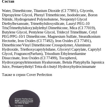
Состав
Water, Dimethicone, Titanium Dioxide (CI 77891), Glycerin,
Dipropylene Glycol, Phenyl Trimethicone, Isododecane, Boron
Nitride, Hydrogenated Polyisobutene, Neopentyl Glycol
Diethylhexanoate, Trimethylsiloxysilicate, Lauryl PEG-10
Tris(Trimethylsiloxy)silylethyl Dimethicone, Mica (CI 77019),
Butylene Glycol, Pentylene Glycol, Tridecyl Trimellitate, Cetyl
PEG/PPG-10/1 Dimethicone, Magnesium Sulfate, Stearalkonium
Hectorite, Iron Oxides (CI 77492), Iron Oxides (CI 77491),
Dimethicone/Vinyl Dimethicone Crosspolymer, Aluminum
Hydroxide, Triethoxycaprylylsilane, Glyceryl Caprylate, Caprylyl
Glycol, Fragrance(Parfum), Trisodium Ethylenediamine
Disuccinate, Iron Oxides (CI 77499), Tocopherol,
Hydroxypropyltrimonium Hyaluronate, Betula Platyphylla Japonica
Juice, Pentaerythrityl Tetra-di-t-butyl Hydroxyhydrocinnamate
Также в серии Cover Perfection