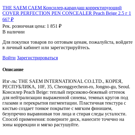
THE SAEM САЕМ Консилер-карандаш корректирующий
COVER PERFECTION PEN CONCEALER Peach Beige 2.5 г
1
667 ₽
Рек. розничная цена:
1 851 ₽
В наличии
Для покупки товаров по оптовым ценам, пожалуйста, войдите
в личный кабинет или зарегистрируйтесь.
Войти
Зарегистрироваться
Описание
Изг-ль: THE SAEM INTERNATIONAL CO.LTD., КОРЕЯ,
РЕСПУБЛИКА, 10F, 35, Cheonggyecheon-ro, Jongno-gu, Seoul.
Консилер Peach Beige: теплый персиково-бежевый оттенок
для нейтрализации выраженной синевы, темных кругов под
глазами и перекрытия пигментации. Пластичная текстура с
кистью создает тонкое покрытие с мягким финишем,
безупречно выравнивая тон лица и стирая следы усталости.
Способ применения: поверните диск, нанесите точечно на
зоны коррекции и мягко растушуйте.