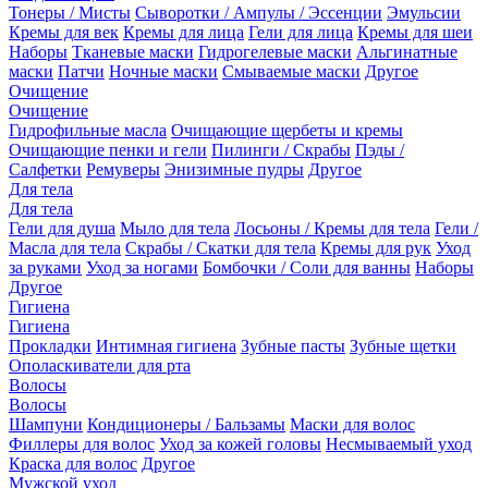
Тонеры / Мисты
Сыворотки / Ампулы / Эссенции
Эмульсии
Кремы для век
Кремы для лица
Гели для лица
Кремы для шеи
Наборы
Тканевые маски
Гидрогелевые маски
Альгинатные
маски
Патчи
Ночные маски
Смываемые маски
Другое
Очищение
Очищение
Гидрофильные масла
Очищающие щербеты и кремы
Очищающие пенки и гели
Пилинги / Скрабы
Пэды /
Салфетки
Ремуверы
Энизимные пудры
Другое
Для тела
Для тела
Гели для душа
Мыло для тела
Лосьоны / Кремы для тела
Гели /
Масла для тела
Скрабы / Скатки для тела
Кремы для рук
Уход
за руками
Уход за ногами
Бомбочки / Соли для ванны
Наборы
Другое
Гигиена
Гигиена
Прокладки
Интимная гигиена
Зубные пасты
Зубные щетки
Ополаскиватели для рта
Волосы
Волосы
Шампуни
Кондиционеры / Бальзамы
Маски для волос
Филлеры для волос
Уход за кожей головы
Несмываемый уход
Краска для волос
Другое
Мужской уход