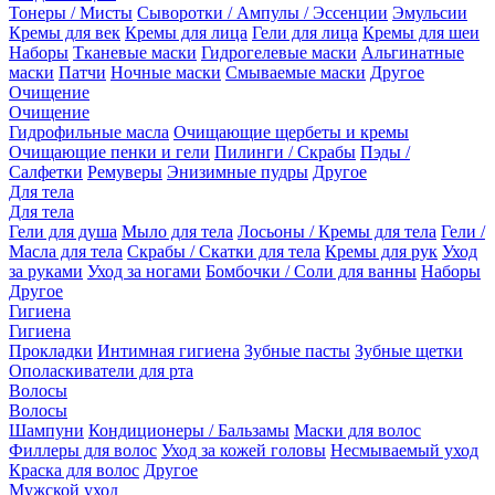
Тонеры / Мисты
Сыворотки / Ампулы / Эссенции
Эмульсии
Кремы для век
Кремы для лица
Гели для лица
Кремы для шеи
Наборы
Тканевые маски
Гидрогелевые маски
Альгинатные
маски
Патчи
Ночные маски
Смываемые маски
Другое
Очищение
Очищение
Гидрофильные масла
Очищающие щербеты и кремы
Очищающие пенки и гели
Пилинги / Скрабы
Пэды /
Салфетки
Ремуверы
Энизимные пудры
Другое
Для тела
Для тела
Гели для душа
Мыло для тела
Лосьоны / Кремы для тела
Гели /
Масла для тела
Скрабы / Скатки для тела
Кремы для рук
Уход
за руками
Уход за ногами
Бомбочки / Соли для ванны
Наборы
Другое
Гигиена
Гигиена
Прокладки
Интимная гигиена
Зубные пасты
Зубные щетки
Ополаскиватели для рта
Волосы
Волосы
Шампуни
Кондиционеры / Бальзамы
Маски для волос
Филлеры для волос
Уход за кожей головы
Несмываемый уход
Краска для волос
Другое
Мужской уход