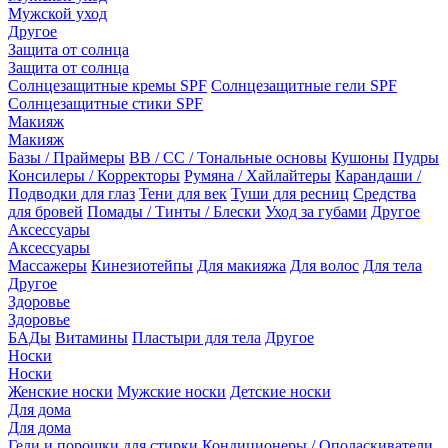
Мужской уход
Другое
Защита от солнца
Защита от солнца
Солнцезащитные кремы SPF
Солнцезащитные гели SPF
Солнцезащитные стики SPF
Макияж
Макияж
Базы / Праймеры
BB / CC / Тональные основы
Кушоны
Пудры
Консилеры / Корректоры
Румяна / Хайлайтеры
Карандаши /
Подводки для глаз
Тени для век
Туши для ресниц
Средства
для бровей
Помады / Тинты / Блески
Уход за губами
Другое
Аксессуары
Аксессуары
Массажеры
Кинезиотейпы
Для макияжа
Для волос
Для тела
Другое
Здоровье
Здоровье
БАДы
Витамины
Пластыри для тела
Другое
Носки
Носки
Женские носки
Мужские носки
Детские носки
Для дома
Для дома
Гели и порошки для стирки
Кондиционеры / Ополаскиватели