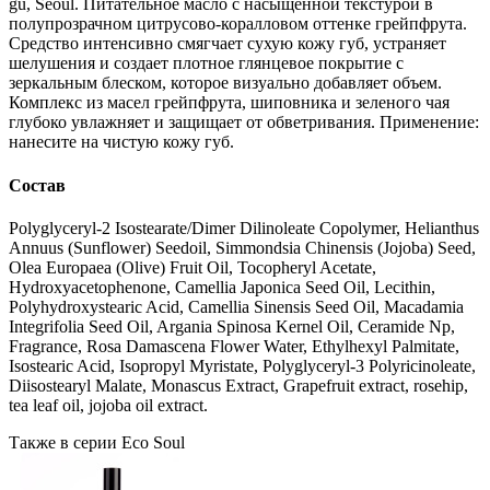
gu, Seoul. Питательное масло с насыщенной текстурой в
полупрозрачном цитрусово-коралловом оттенке грейпфрута.
Средство интенсивно смягчает сухую кожу губ, устраняет
шелушения и создает плотное глянцевое покрытие с
зеркальным блеском, которое визуально добавляет объем.
Комплекс из масел грейпфрута, шиповника и зеленого чая
глубоко увлажняет и защищает от обветривания. Применение:
нанесите на чистую кожу губ.
Состав
Polyglyceryl-2 Isostearate/Dimer Dilinoleate Copolymer, Helianthus
Annuus (Sunflower) Seedoil, Simmondsia Chinensis (Jojoba) Seed,
Olea Europaea (Olive) Fruit Oil, Tocopheryl Acetate,
Hydroxyacetophenone, Camellia Japonica Seed Oil, Lecithin,
Polyhydroxystearic Acid, Camellia Sinensis Seed Oil, Macadamia
Integrifolia Seed Oil, Argania Spinosa Kernel Oil, Ceramide Np,
Fragrance, Rosa Damascena Flower Water, Ethylhexyl Palmitate,
Isostearic Acid, Isopropyl Myristate, Polyglyceryl-3 Polyricinoleate,
Diisostearyl Malate, Monascus Extract, Grapefruit extract, rosehip,
tea leaf oil, jojoba oil extract.
Также в серии Eco Soul