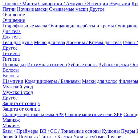
Тонеры / Мисты
Сыворотки / Ампулы / Эссенции
Эмульсии
Кр
Патчи
Ночные маски
Смываемые маски
Другое
Очищение
Очищение
Гидрофильные масла
Очищающие щербеты и кремы
Очищающи
Для тела
Для тела
Гели для душа
Мыло для тела
Лосьоны / Кремы для тела
Гели / 
Другое
Гигиена
Гигиена
Прокладки
Интимная гигиена
Зубные пасты
Зубные щетки
Опо
Волосы
Волосы
Шампуни
Кондиционеры / Бальзамы
Маски для волос
Филлеры
Мужской уход
Мужской уход
Другое
Защита от солнца
Защита от солнца
Солнцезащитные кремы SPF
Солнцезащитные гели SPF
Солнц
Макияж
Макияж
Базы / Праймеры
BB / CC / Тональные основы
Кушоны
Пудры
бровей
Помады / Тинты / Блески
Уход за губами
Другое