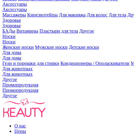
Аксессуары
Аксессуары
Массажеры
Кинезиотейпы
Для макияжа
Для волос
Для тела
Др
Здоровье
Здоровье
БАДы
Витамины
Пластыри для тела
Другое
Носки
Носки
Женские носки
Мужские носки
Детские носки
Для дома
Для дома
Гели и порошки для стирки
Кондиционеры / Ополаскиватели
М
Для животных
Для животных
Другое
Промопродукция
Промопродукция
Другое
О нас
Цены