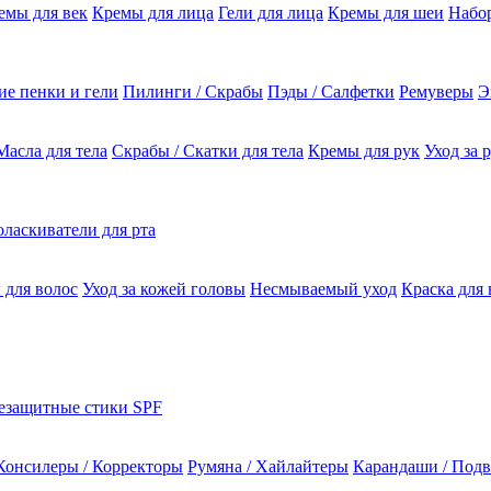
емы для век
Кремы для лица
Гели для лица
Кремы для шеи
Набо
е пенки и гели
Пилинги / Скрабы
Пэды / Салфетки
Ремуверы
Э
Масла для тела
Скрабы / Скатки для тела
Кремы для рук
Уход за 
ласкиватели для рта
 для волос
Уход за кожей головы
Несмываемый уход
Краска для 
езащитные стики SPF
Консилеры / Корректоры
Румяна / Хайлайтеры
Карандаши / Подв