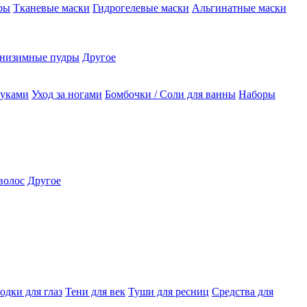
ры
Тканевые маски
Гидрогелевые маски
Альгинатные маски
низимные пудры
Другое
руками
Уход за ногами
Бомбочки / Соли для ванны
Наборы
волос
Другое
одки для глаз
Тени для век
Туши для ресниц
Средства для