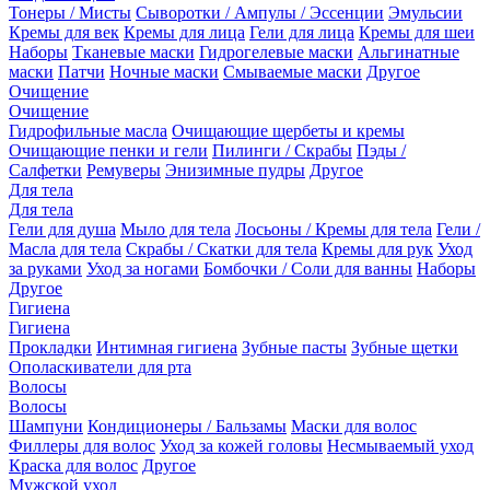
Тонеры / Мисты
Сыворотки / Ампулы / Эссенции
Эмульсии
Кремы для век
Кремы для лица
Гели для лица
Кремы для шеи
Наборы
Тканевые маски
Гидрогелевые маски
Альгинатные
маски
Патчи
Ночные маски
Смываемые маски
Другое
Очищение
Очищение
Гидрофильные масла
Очищающие щербеты и кремы
Очищающие пенки и гели
Пилинги / Скрабы
Пэды /
Салфетки
Ремуверы
Энизимные пудры
Другое
Для тела
Для тела
Гели для душа
Мыло для тела
Лосьоны / Кремы для тела
Гели /
Масла для тела
Скрабы / Скатки для тела
Кремы для рук
Уход
за руками
Уход за ногами
Бомбочки / Соли для ванны
Наборы
Другое
Гигиена
Гигиена
Прокладки
Интимная гигиена
Зубные пасты
Зубные щетки
Ополаскиватели для рта
Волосы
Волосы
Шампуни
Кондиционеры / Бальзамы
Маски для волос
Филлеры для волос
Уход за кожей головы
Несмываемый уход
Краска для волос
Другое
Мужской уход