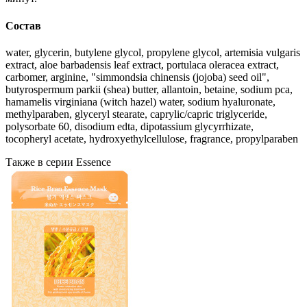
Состав
water, glycerin, butylene glycol, propylene glycol, artemisia vulgaris
extract, aloe barbadensis leaf extract, portulaca oleracea extract,
carbomer, arginine, "simmondsia chinensis (jojoba) seed oil",
butyrospermum parkii (shea) butter, allantoin, betaine, sodium pca,
hamamelis virginiana (witch hazel) water, sodium hyaluronate,
methylparaben, glyceryl stearate, caprylic/capric triglyceride,
polysorbate 60, disodium edta, dipotassium glycyrrhizate,
tocopheryl acetate, hydroxyethylcellulose, fragrance, propylparaben
Также в серии Essence