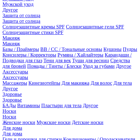
Мужской уход
Другое
Защита от солнца
Защита от солнца
Солнцезащитные кремы SPF
Солнцезащитные гели SPF
Солнцезащитные стики SPF
Макияж
Макияж
Базы / Праймеры
BB / CC / Тональные основы
Кушоны
Пудры
Консилеры / Корректоры
Румяна / Хайлайтеры
Карандаши /
Подводки для глаз
Тени для век
Туши для ресниц
Средства
для бровей
Помады / Тинты / Блески
Уход за губами
Другое
Аксессуары
Аксессуары
Массажеры
Кинезиотейпы
Для макияжа
Для волос
Для тела
Другое
Здоровье
Здоровье
БАДы
Витамины
Пластыри для тела
Другое
Носки
Носки
Женские носки
Мужские носки
Детские носки
Для дома
Для дома
Гели и порошки для стирки
Кондиционеры / Ополаскиватели