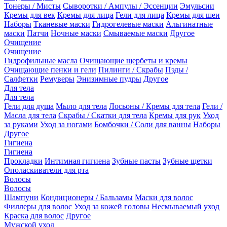
Тонеры / Мисты
Сыворотки / Ампулы / Эссенции
Эмульсии
Кремы для век
Кремы для лица
Гели для лица
Кремы для шеи
Наборы
Тканевые маски
Гидрогелевые маски
Альгинатные
маски
Патчи
Ночные маски
Смываемые маски
Другое
Очищение
Очищение
Гидрофильные масла
Очищающие щербеты и кремы
Очищающие пенки и гели
Пилинги / Скрабы
Пэды /
Салфетки
Ремуверы
Энизимные пудры
Другое
Для тела
Для тела
Гели для душа
Мыло для тела
Лосьоны / Кремы для тела
Гели /
Масла для тела
Скрабы / Скатки для тела
Кремы для рук
Уход
за руками
Уход за ногами
Бомбочки / Соли для ванны
Наборы
Другое
Гигиена
Гигиена
Прокладки
Интимная гигиена
Зубные пасты
Зубные щетки
Ополаскиватели для рта
Волосы
Волосы
Шампуни
Кондиционеры / Бальзамы
Маски для волос
Филлеры для волос
Уход за кожей головы
Несмываемый уход
Краска для волос
Другое
Мужской уход