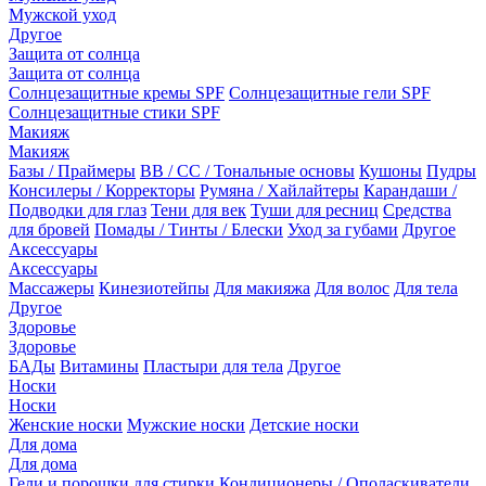
Мужской уход
Другое
Защита от солнца
Защита от солнца
Солнцезащитные кремы SPF
Солнцезащитные гели SPF
Солнцезащитные стики SPF
Макияж
Макияж
Базы / Праймеры
BB / CC / Тональные основы
Кушоны
Пудры
Консилеры / Корректоры
Румяна / Хайлайтеры
Карандаши /
Подводки для глаз
Тени для век
Туши для ресниц
Средства
для бровей
Помады / Тинты / Блески
Уход за губами
Другое
Аксессуары
Аксессуары
Массажеры
Кинезиотейпы
Для макияжа
Для волос
Для тела
Другое
Здоровье
Здоровье
БАДы
Витамины
Пластыри для тела
Другое
Носки
Носки
Женские носки
Мужские носки
Детские носки
Для дома
Для дома
Гели и порошки для стирки
Кондиционеры / Ополаскиватели