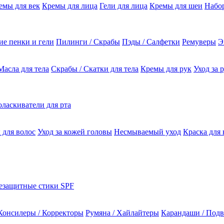
емы для век
Кремы для лица
Гели для лица
Кремы для шеи
Набо
е пенки и гели
Пилинги / Скрабы
Пэды / Салфетки
Ремуверы
Э
Масла для тела
Скрабы / Скатки для тела
Кремы для рук
Уход за 
ласкиватели для рта
 для волос
Уход за кожей головы
Несмываемый уход
Краска для 
езащитные стики SPF
Консилеры / Корректоры
Румяна / Хайлайтеры
Карандаши / Подв