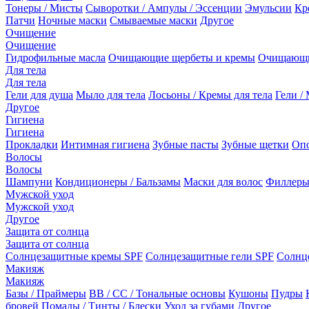
Тонеры / Мисты
Сыворотки / Ампулы / Эссенции
Эмульсии
Кр
Патчи
Ночные маски
Смываемые маски
Другое
Очищение
Очищение
Гидрофильные масла
Очищающие щербеты и кремы
Очищающи
Для тела
Для тела
Гели для душа
Мыло для тела
Лосьоны / Кремы для тела
Гели / 
Другое
Гигиена
Гигиена
Прокладки
Интимная гигиена
Зубные пасты
Зубные щетки
Опо
Волосы
Волосы
Шампуни
Кондиционеры / Бальзамы
Маски для волос
Филлеры
Мужской уход
Мужской уход
Другое
Защита от солнца
Защита от солнца
Солнцезащитные кремы SPF
Солнцезащитные гели SPF
Солнц
Макияж
Макияж
Базы / Праймеры
BB / CC / Тональные основы
Кушоны
Пудры
бровей
Помады / Тинты / Блески
Уход за губами
Другое