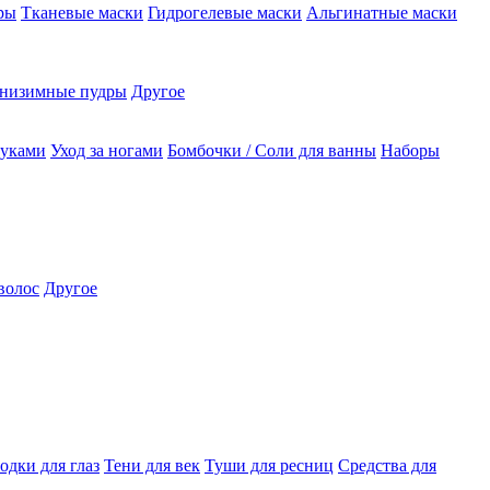
ры
Тканевые маски
Гидрогелевые маски
Альгинатные маски
низимные пудры
Другое
руками
Уход за ногами
Бомбочки / Соли для ванны
Наборы
волос
Другое
одки для глаз
Тени для век
Туши для ресниц
Средства для