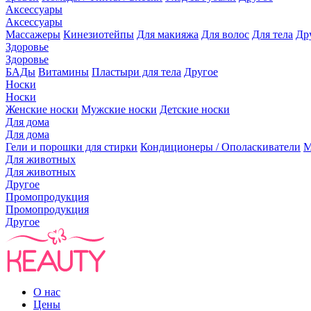
Аксессуары
Аксессуары
Массажеры
Кинезиотейпы
Для макияжа
Для волос
Для тела
Др
Здоровье
Здоровье
БАДы
Витамины
Пластыри для тела
Другое
Носки
Носки
Женские носки
Мужские носки
Детские носки
Для дома
Для дома
Гели и порошки для стирки
Кондиционеры / Ополаскиватели
М
Для животных
Для животных
Другое
Промопродукция
Промопродукция
Другое
О нас
Цены