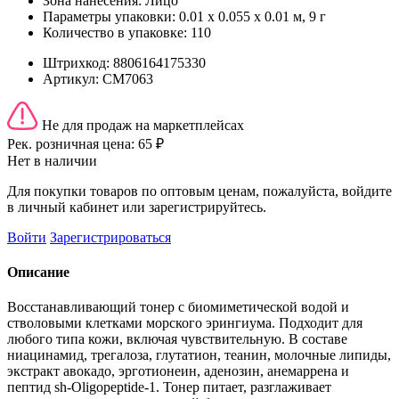
Зона нанесения:
Лицо
Параметры упаковки:
0.01 x 0.055 x 0.01 м, 9 г
Количество в упаковке:
110
Штрихкод:
8806164175330
Артикул:
СМ7063
Не для продаж на маркетплейсах
Рек. розничная цена:
65 ₽
Нет в наличии
Для покупки товаров по оптовым ценам, пожалуйста, войдите
в личный кабинет или зарегистрируйтесь.
Войти
Зарегистрироваться
Описание
Восстанавливающий тонер с биомиметической водой и
стволовыми клетками морского эрингиума. Подходит для
любого типа кожи, включая чувствительную. В составе
ниацинамид, трегалоза, глутатион, теанин, молочные липиды,
экстракт авокадо, эрготионеин, аденозин, анемаррена и
пептид sh-Oligopeptide-1. Тонер питает, разглаживает