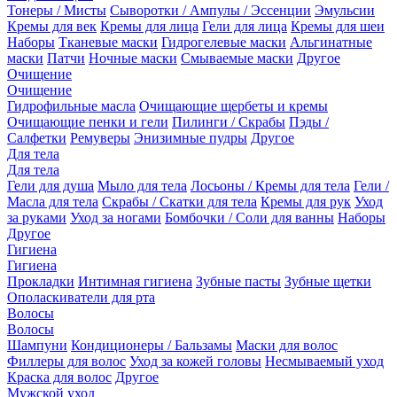
Тонеры / Мисты
Сыворотки / Ампулы / Эссенции
Эмульсии
Кремы для век
Кремы для лица
Гели для лица
Кремы для шеи
Наборы
Тканевые маски
Гидрогелевые маски
Альгинатные
маски
Патчи
Ночные маски
Смываемые маски
Другое
Очищение
Очищение
Гидрофильные масла
Очищающие щербеты и кремы
Очищающие пенки и гели
Пилинги / Скрабы
Пэды /
Салфетки
Ремуверы
Энизимные пудры
Другое
Для тела
Для тела
Гели для душа
Мыло для тела
Лосьоны / Кремы для тела
Гели /
Масла для тела
Скрабы / Скатки для тела
Кремы для рук
Уход
за руками
Уход за ногами
Бомбочки / Соли для ванны
Наборы
Другое
Гигиена
Гигиена
Прокладки
Интимная гигиена
Зубные пасты
Зубные щетки
Ополаскиватели для рта
Волосы
Волосы
Шампуни
Кондиционеры / Бальзамы
Маски для волос
Филлеры для волос
Уход за кожей головы
Несмываемый уход
Краска для волос
Другое
Мужской уход