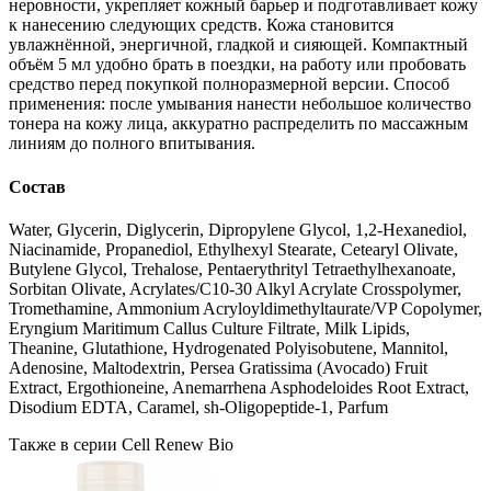
неровности, укрепляет кожный барьер и подготавливает кожу
к нанесению следующих средств. Кожа становится
увлажнённой, энергичной, гладкой и сияющей. Компактный
объём 5 мл удобно брать в поездки, на работу или пробовать
средство перед покупкой полноразмерной версии. Способ
применения: после умывания нанести небольшое количество
тонера на кожу лица, аккуратно распределить по массажным
линиям до полного впитывания.
Состав
Water, Glycerin, Diglycerin, Dipropylene Glycol, 1,2-Hexanediol,
Niacinamide, Propanediol, Ethylhexyl Stearate, Cetearyl Olivate,
Butylene Glycol, Trehalose, Pentaerythrityl Tetraethylhexanoate,
Sorbitan Olivate, Acrylates/C10-30 Alkyl Acrylate Crosspolymer,
Tromethamine, Ammonium Acryloyldimethyltaurate/VP Copolymer,
Eryngium Maritimum Callus Culture Filtrate, Milk Lipids,
Theanine, Glutathione, Hydrogenated Polyisobutene, Mannitol,
Adenosine, Maltodextrin, Persea Gratissima (Avocado) Fruit
Extract, Ergothioneine, Anemarrhena Asphodeloides Root Extract,
Disodium EDTA, Caramel, sh-Oligopeptide-1, Parfum
Также в серии Cell Renew Bio