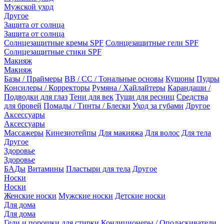
Мужской уход
Другое
Защита от солнца
Защита от солнца
Солнцезащитные кремы SPF
Солнцезащитные гели SPF
Солнцезащитные стики SPF
Макияж
Макияж
Базы / Праймеры
BB / CC / Тональные основы
Кушоны
Пудры
Консилеры / Корректоры
Румяна / Хайлайтеры
Карандаши /
Подводки для глаз
Тени для век
Туши для ресниц
Средства
для бровей
Помады / Тинты / Блески
Уход за губами
Другое
Аксессуары
Аксессуары
Массажеры
Кинезиотейпы
Для макияжа
Для волос
Для тела
Другое
Здоровье
Здоровье
БАДы
Витамины
Пластыри для тела
Другое
Носки
Носки
Женские носки
Мужские носки
Детские носки
Для дома
Для дома
Гели и порошки для стирки
Кондиционеры / Ополаскиватели