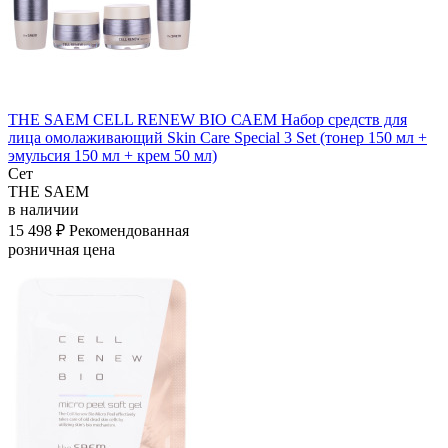
THE SAEM CELL RENEW BIO САЕМ Набор средств для
лица омолаживающий Skin Care Special 3 Set (тонер 150 мл +
эмульсия 150 мл + крем 50 мл)
Сет
THE SAEM
в наличии
15 498 ₽
Рекомендованная
розничная цена