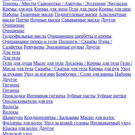
Тонеры / Мисты
Сыворотки / Ампулы / Эссенции
Эмульсии
Кремы для век
Кремы для лица
Гели для лица
Кремы для шеи
Наборы
Тканевые маски
Гидрогелевые маски
Альгинатные
маски
Патчи
Ночные маски
Смываемые маски
Другое
Очищение
Очищение
Гидрофильные масла
Очищающие щербеты и кремы
Очищающие пенки и гели
Пилинги / Скрабы
Пэды /
Салфетки
Ремуверы
Энизимные пудры
Другое
Для тела
Для тела
Гели для душа
Мыло для тела
Лосьоны / Кремы для тела
Гели /
Масла для тела
Скрабы / Скатки для тела
Кремы для рук
Уход
за руками
Уход за ногами
Бомбочки / Соли для ванны
Наборы
Другое
Гигиена
Гигиена
Прокладки
Интимная гигиена
Зубные пасты
Зубные щетки
Ополаскиватели для рта
Волосы
Волосы
Шампуни
Кондиционеры / Бальзамы
Маски для волос
Филлеры для волос
Уход за кожей головы
Несмываемый уход
Краска для волос
Другое
Мужской уход