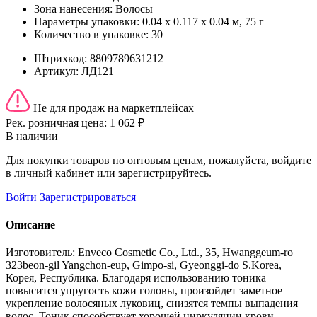
Зона нанесения:
Волосы
Параметры упаковки:
0.04 x 0.117 x 0.04 м, 75 г
Количество в упаковке:
30
Штрихкод:
8809789631212
Артикул:
ЛД121
Не для продаж на маркетплейсах
Рек. розничная цена:
1 062 ₽
В наличии
Для покупки товаров по оптовым ценам, пожалуйста, войдите
в личный кабинет или зарегистрируйтесь.
Войти
Зарегистрироваться
Описание
Изготовитель: Enveco Cosmetic Co., Ltd., 35, Hwanggeum-ro
323beon-gil Yangchon-eup, Gimpo-si, Gyeonggi-do S.Korea,
Корея, Республика. Благодаря использованию тоника
повысится упругость кожи головы, произойдет заметное
укрепление волосяных луковиц, снизятся темпы выпадения
волос. Тоник способствует хорошей циркуляции крови,