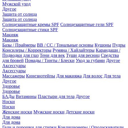
Мужской уход
Другое
Защита от солнца
Защита от солнца
Солнцезащитные кремы SPF
Солнцезащитные гели SPF
Солнцезащитные стики SPF
Макияж
Макияж
Базы / Праймеры
BB / CC / Тональные основы
Кушоны
Пудры
Консилеры / Корректоры
Румяна / Хайлайтеры
Карандаши /
Подводки для глаз
Тени для век
Туши для ресниц
Средства
для бровей
Помады / Тинты / Блески
Уход за губами
Другое
Аксессуары
Аксессуары
Массажеры
Кинезиотейпы
Для макияжа
Для волос
Для тела
Другое
Здоровье
Здоровье
БАДы
Витамины
Пластыри для тела
Другое
Носки
Носки
Женские носки
Мужские носки
Детские носки
Для дома
Для дома
Гели и порошки для стирки
Кондиционеры / Ополаскиватели