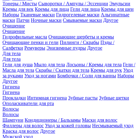
Тонеры / Мисты
Сыворотки / Ампулы / Эссенции
Эмульсии
Кремы для век
Кремы для лица
Гели для лица
Кремы для шеи
Наборы
Тканевые маски
Гидрогелевые маски
Альгинатные
маски
Патчи
Ночные маски
Смываемые маски
Другое
Очищение
Очищение
Гидрофильные масла
Очищающие щербеты и кремы
Очищающие пенки и гели
Пилинги / Скрабы
Пэды /
Салфетки
Ремуверы
Энизимные пудры
Другое
Для тела
Для тела
Гели для душа
Мыло для тела
Лосьоны / Кремы для тела
Гели /
Масла для тела
Скрабы / Скатки для тела
Кремы для рук
Уход
за руками
Уход за ногами
Бомбочки / Соли для ванны
Наборы
Другое
Гигиена
Гигиена
Прокладки
Интимная гигиена
Зубные пасты
Зубные щетки
Ополаскиватели для рта
Волосы
Волосы
Шампуни
Кондиционеры / Бальзамы
Маски для волос
Филлеры для волос
Уход за кожей головы
Несмываемый уход
Краска для волос
Другое
Мужской уход