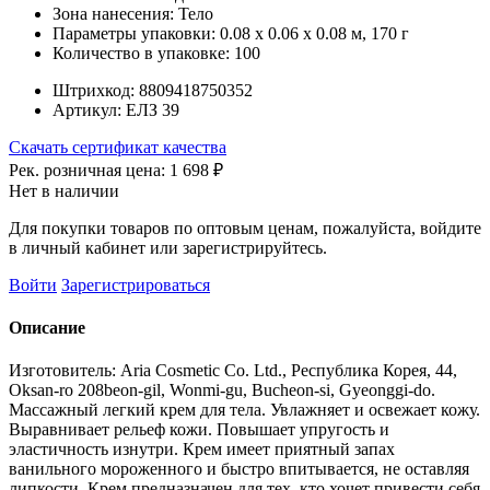
Зона нанесения:
Тело
Параметры упаковки:
0.08 x 0.06 x 0.08 м, 170 г
Количество в упаковке:
100
Штрихкод:
8809418750352
Артикул:
ЕЛЗ 39
Скачать сертификат качества
Рек. розничная цена:
1 698 ₽
Нет в наличии
Для покупки товаров по оптовым ценам, пожалуйста, войдите
в личный кабинет или зарегистрируйтесь.
Войти
Зарегистрироваться
Описание
Изготовитель: Aria Cosmetic Co. Ltd., Республика Корея, 44,
Oksan-ro 208beon-gil, Wonmi-gu, Bucheon-si, Gyeonggi-do.
Массажный легкий крем для тела. Увлажняет и освежает кожу.
Выравнивает рельеф кожи. Повышает упругость и
эластичность изнутри. Крем имеет приятный запах
ванильного мороженного и быстро впитывается, не оставляя
липкости. Крем предназначен для тех, кто хочет привести себя