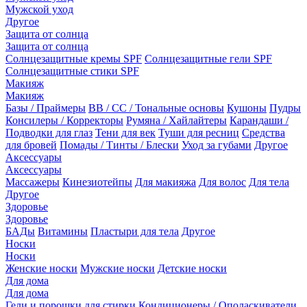
Мужской уход
Другое
Защита от солнца
Защита от солнца
Солнцезащитные кремы SPF
Солнцезащитные гели SPF
Солнцезащитные стики SPF
Макияж
Макияж
Базы / Праймеры
BB / CC / Тональные основы
Кушоны
Пудры
Консилеры / Корректоры
Румяна / Хайлайтеры
Карандаши /
Подводки для глаз
Тени для век
Туши для ресниц
Средства
для бровей
Помады / Тинты / Блески
Уход за губами
Другое
Аксессуары
Аксессуары
Массажеры
Кинезиотейпы
Для макияжа
Для волос
Для тела
Другое
Здоровье
Здоровье
БАДы
Витамины
Пластыри для тела
Другое
Носки
Носки
Женские носки
Мужские носки
Детские носки
Для дома
Для дома
Гели и порошки для стирки
Кондиционеры / Ополаскиватели