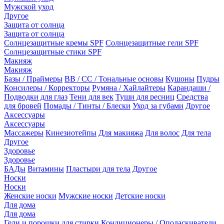
Мужской уход
Другое
Защита от солнца
Защита от солнца
Солнцезащитные кремы SPF
Солнцезащитные гели SPF
Солнцезащитные стики SPF
Макияж
Макияж
Базы / Праймеры
BB / CC / Тональные основы
Кушоны
Пудры
Консилеры / Корректоры
Румяна / Хайлайтеры
Карандаши /
Подводки для глаз
Тени для век
Туши для ресниц
Средства
для бровей
Помады / Тинты / Блески
Уход за губами
Другое
Аксессуары
Аксессуары
Массажеры
Кинезиотейпы
Для макияжа
Для волос
Для тела
Другое
Здоровье
Здоровье
БАДы
Витамины
Пластыри для тела
Другое
Носки
Носки
Женские носки
Мужские носки
Детские носки
Для дома
Для дома
Гели и порошки для стирки
Кондиционеры / Ополаскиватели