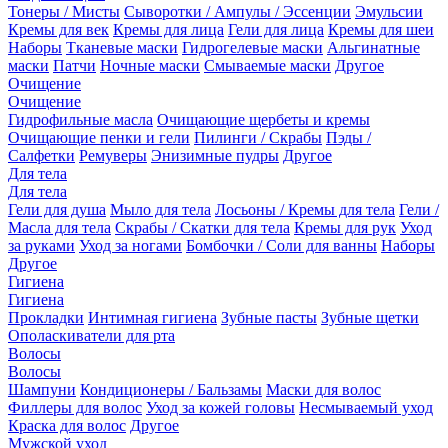
Тонеры / Мисты
Сыворотки / Ампулы / Эссенции
Эмульсии
Кремы для век
Кремы для лица
Гели для лица
Кремы для шеи
Наборы
Тканевые маски
Гидрогелевые маски
Альгинатные
маски
Патчи
Ночные маски
Смываемые маски
Другое
Очищение
Очищение
Гидрофильные масла
Очищающие щербеты и кремы
Очищающие пенки и гели
Пилинги / Скрабы
Пэды /
Салфетки
Ремуверы
Энизимные пудры
Другое
Для тела
Для тела
Гели для душа
Мыло для тела
Лосьоны / Кремы для тела
Гели /
Масла для тела
Скрабы / Скатки для тела
Кремы для рук
Уход
за руками
Уход за ногами
Бомбочки / Соли для ванны
Наборы
Другое
Гигиена
Гигиена
Прокладки
Интимная гигиена
Зубные пасты
Зубные щетки
Ополаскиватели для рта
Волосы
Волосы
Шампуни
Кондиционеры / Бальзамы
Маски для волос
Филлеры для волос
Уход за кожей головы
Несмываемый уход
Краска для волос
Другое
Мужской уход