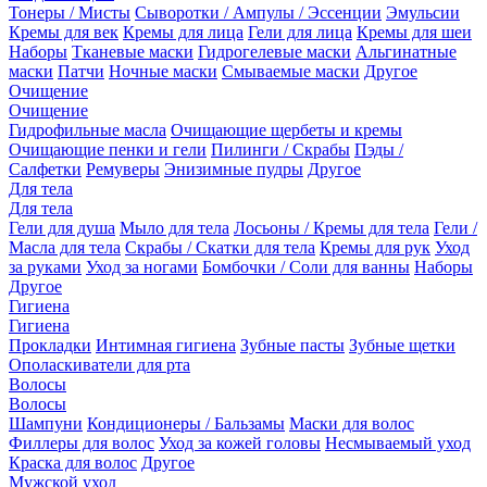
Тонеры / Мисты
Сыворотки / Ампулы / Эссенции
Эмульсии
Кремы для век
Кремы для лица
Гели для лица
Кремы для шеи
Наборы
Тканевые маски
Гидрогелевые маски
Альгинатные
маски
Патчи
Ночные маски
Смываемые маски
Другое
Очищение
Очищение
Гидрофильные масла
Очищающие щербеты и кремы
Очищающие пенки и гели
Пилинги / Скрабы
Пэды /
Салфетки
Ремуверы
Энизимные пудры
Другое
Для тела
Для тела
Гели для душа
Мыло для тела
Лосьоны / Кремы для тела
Гели /
Масла для тела
Скрабы / Скатки для тела
Кремы для рук
Уход
за руками
Уход за ногами
Бомбочки / Соли для ванны
Наборы
Другое
Гигиена
Гигиена
Прокладки
Интимная гигиена
Зубные пасты
Зубные щетки
Ополаскиватели для рта
Волосы
Волосы
Шампуни
Кондиционеры / Бальзамы
Маски для волос
Филлеры для волос
Уход за кожей головы
Несмываемый уход
Краска для волос
Другое
Мужской уход