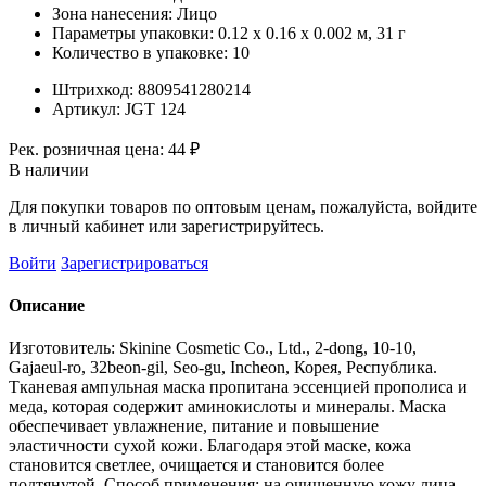
Зона нанесения:
Лицо
Параметры упаковки:
0.12 x 0.16 x 0.002 м, 31 г
Количество в упаковке:
10
Штрихкод:
8809541280214
Артикул:
JGT 124
Рек. розничная цена:
44 ₽
В наличии
Для покупки товаров по оптовым ценам, пожалуйста, войдите
в личный кабинет или зарегистрируйтесь.
Войти
Зарегистрироваться
Описание
Изготовитель: Skinine Cosmetic Co., Ltd., 2-dong, 10-10,
Gajaeul-ro, 32beon-gil, Seo-gu, Incheon, Корея, Республика.
Тканевая ампульная маска пропитана эссенцией прополиса и
меда, которая содержит аминокислоты и минералы. Маска
обеспечивает увлажнение, питание и повышение
эластичности сухой кожи. Благодаря этой маске, кожа
становится светлее, очищается и становится более
подтянутой. Способ применения: на очищенную кожу лица