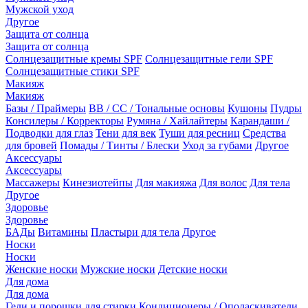
Мужской уход
Другое
Защита от солнца
Защита от солнца
Солнцезащитные кремы SPF
Солнцезащитные гели SPF
Солнцезащитные стики SPF
Макияж
Макияж
Базы / Праймеры
BB / CC / Тональные основы
Кушоны
Пудры
Консилеры / Корректоры
Румяна / Хайлайтеры
Карандаши /
Подводки для глаз
Тени для век
Туши для ресниц
Средства
для бровей
Помады / Тинты / Блески
Уход за губами
Другое
Аксессуары
Аксессуары
Массажеры
Кинезиотейпы
Для макияжа
Для волос
Для тела
Другое
Здоровье
Здоровье
БАДы
Витамины
Пластыри для тела
Другое
Носки
Носки
Женские носки
Мужские носки
Детские носки
Для дома
Для дома
Гели и порошки для стирки
Кондиционеры / Ополаскиватели