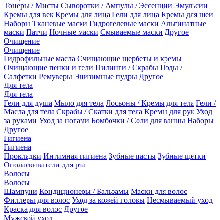
Тонеры / Мисты
Сыворотки / Ампулы / Эссенции
Эмульсии
Кремы для век
Кремы для лица
Гели для лица
Кремы для шеи
Наборы
Тканевые маски
Гидрогелевые маски
Альгинатные
маски
Патчи
Ночные маски
Смываемые маски
Другое
Очищение
Очищение
Гидрофильные масла
Очищающие щербеты и кремы
Очищающие пенки и гели
Пилинги / Скрабы
Пэды /
Салфетки
Ремуверы
Энизимные пудры
Другое
Для тела
Для тела
Гели для душа
Мыло для тела
Лосьоны / Кремы для тела
Гели /
Масла для тела
Скрабы / Скатки для тела
Кремы для рук
Уход
за руками
Уход за ногами
Бомбочки / Соли для ванны
Наборы
Другое
Гигиена
Гигиена
Прокладки
Интимная гигиена
Зубные пасты
Зубные щетки
Ополаскиватели для рта
Волосы
Волосы
Шампуни
Кондиционеры / Бальзамы
Маски для волос
Филлеры для волос
Уход за кожей головы
Несмываемый уход
Краска для волос
Другое
Мужской уход