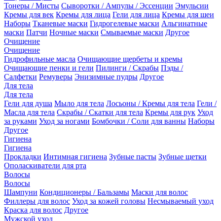
Тонеры / Мисты
Сыворотки / Ампулы / Эссенции
Эмульсии
Кремы для век
Кремы для лица
Гели для лица
Кремы для шеи
Наборы
Тканевые маски
Гидрогелевые маски
Альгинатные
маски
Патчи
Ночные маски
Смываемые маски
Другое
Очищение
Очищение
Гидрофильные масла
Очищающие щербеты и кремы
Очищающие пенки и гели
Пилинги / Скрабы
Пэды /
Салфетки
Ремуверы
Энизимные пудры
Другое
Для тела
Для тела
Гели для душа
Мыло для тела
Лосьоны / Кремы для тела
Гели /
Масла для тела
Скрабы / Скатки для тела
Кремы для рук
Уход
за руками
Уход за ногами
Бомбочки / Соли для ванны
Наборы
Другое
Гигиена
Гигиена
Прокладки
Интимная гигиена
Зубные пасты
Зубные щетки
Ополаскиватели для рта
Волосы
Волосы
Шампуни
Кондиционеры / Бальзамы
Маски для волос
Филлеры для волос
Уход за кожей головы
Несмываемый уход
Краска для волос
Другое
Мужской уход