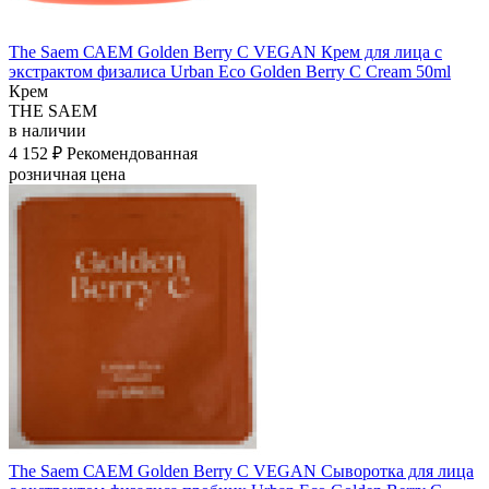
The Saem САЕМ Golden Berry C VEGAN Крем для лица с
экстрактом физалиса Urban Eco Golden Berry C Cream 50ml
Крем
THE SAEM
в наличии
4 152 ₽
Рекомендованная
розничная цена
The Saem САЕМ Golden Berry C VEGAN Сыворотка для лица