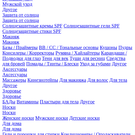
Мужской уход
Другое
Защита от солнца
Защита от солнца
Солнцезащитные кремы SPF
Солнцезащитные гели SPF
Солнцезащитные стики SPF
Макияж
Макияж
Базы / Праймеры
BB / CC / Тональные основы
Кушоны
Пудры
Консилеры / Корректоры
Румяна / Хайлайтеры
Карандаши /
Подводки для глаз
Тени для век
Туши для ресниц
Средства
для бровей
Помады / Тинты / Блески
Уход за губами
Другое
Аксессуары
Аксессуары
Массажеры
Кинезиотейпы
Для макияжа
Для волос
Для тела
Другое
Здоровье
Здоровье
БАДы
Витамины
Пластыри для тела
Другое
Носки
Носки
Женские носки
Мужские носки
Детские носки
Для дома
Для дома
Гели и порошки для стирки
Кондиционеры / Ополаскиватели