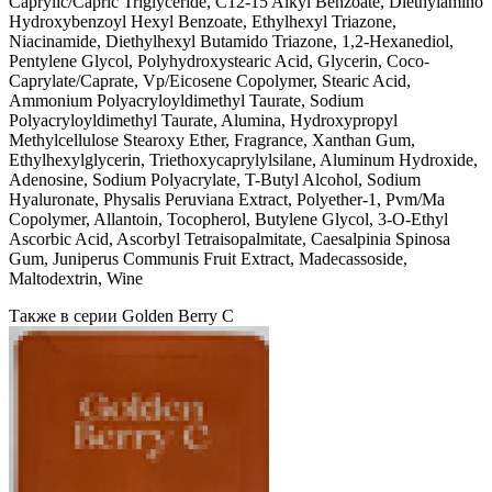
Caprylic/Capric Triglyceride, C12-15 Alkyl Benzoate, Diethylamino
Hydroxybenzoyl Hexyl Benzoate, Ethylhexyl Triazone,
Niacinamide, Diethylhexyl Butamido Triazone, 1,2-Hexanediol,
Pentylene Glycol, Polyhydroxystearic Acid, Glycerin, Coco-
Caprylate/Caprate, Vp/Eicosene Copolymer, Stearic Acid,
Ammonium Polyacryloyldimethyl Taurate, Sodium
Polyacryloyldimethyl Taurate, Alumina, Hydroxypropyl
Methylcellulose Stearoxy Ether, Fragrance, Xanthan Gum,
Ethylhexylglycerin, Triethoxycaprylylsilane, Aluminum Hydroxide,
Adenosine, Sodium Polyacrylate, T-Butyl Alcohol, Sodium
Hyaluronate, Physalis Peruviana Extract, Polyether-1, Pvm/Ma
Copolymer, Allantoin, Tocopherol, Butylene Glycol, 3-O-Ethyl
Ascorbic Acid, Ascorbyl Tetraisopalmitate, Caesalpinia Spinosa
Gum, Juniperus Communis Fruit Extract, Madecassoside,
Maltodextrin, Wine
Также в серии Golden Berry C