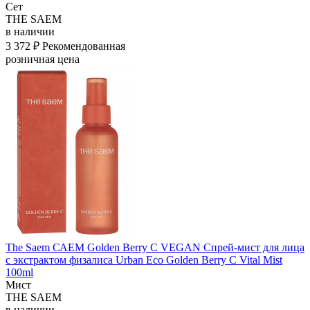
Сет
THE SAEM
в наличии
3 372 ₽
Рекомендованная
розничная цена
The Saem САЕМ Golden Berry C VEGAN Спрей-мист для лица
с экстрактом физалиса Urban Eco Golden Berry C Vital Mist
100ml
Мист
THE SAEM
в наличии