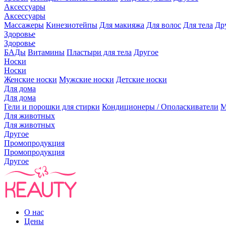
Аксессуары
Аксессуары
Массажеры
Кинезиотейпы
Для макияжа
Для волос
Для тела
Др
Здоровье
Здоровье
БАДы
Витамины
Пластыри для тела
Другое
Носки
Носки
Женские носки
Мужские носки
Детские носки
Для дома
Для дома
Гели и порошки для стирки
Кондиционеры / Ополаскиватели
М
Для животных
Для животных
Другое
Промопродукция
Промопродукция
Другое
О нас
Цены