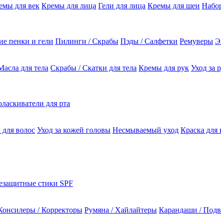
емы для век
Кремы для лица
Гели для лица
Кремы для шеи
Набо
е пенки и гели
Пилинги / Скрабы
Пэды / Салфетки
Ремуверы
Э
Масла для тела
Скрабы / Скатки для тела
Кремы для рук
Уход за 
ласкиватели для рта
 для волос
Уход за кожей головы
Несмываемый уход
Краска для 
езащитные стики SPF
Консилеры / Корректоры
Румяна / Хайлайтеры
Карандаши / Подв