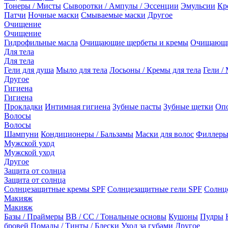
Тонеры / Мисты
Сыворотки / Ампулы / Эссенции
Эмульсии
Кр
Патчи
Ночные маски
Смываемые маски
Другое
Очищение
Очищение
Гидрофильные масла
Очищающие щербеты и кремы
Очищающи
Для тела
Для тела
Гели для душа
Мыло для тела
Лосьоны / Кремы для тела
Гели / 
Другое
Гигиена
Гигиена
Прокладки
Интимная гигиена
Зубные пасты
Зубные щетки
Опо
Волосы
Волосы
Шампуни
Кондиционеры / Бальзамы
Маски для волос
Филлеры
Мужской уход
Мужской уход
Другое
Защита от солнца
Защита от солнца
Солнцезащитные кремы SPF
Солнцезащитные гели SPF
Солнц
Макияж
Макияж
Базы / Праймеры
BB / CC / Тональные основы
Кушоны
Пудры
бровей
Помады / Тинты / Блески
Уход за губами
Другое