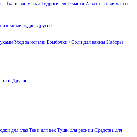
ры
Тканевые маски
Гидрогелевые маски
Альгинатные маски
низимные пудры
Другое
руками
Уход за ногами
Бомбочки / Соли для ванны
Наборы
волос
Другое
одки для глаз
Тени для век
Туши для ресниц
Средства для