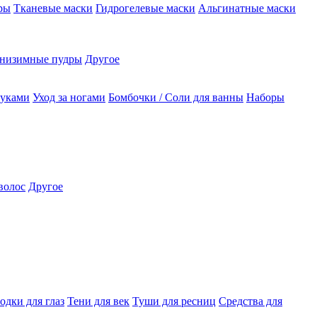
ры
Тканевые маски
Гидрогелевые маски
Альгинатные маски
низимные пудры
Другое
руками
Уход за ногами
Бомбочки / Соли для ванны
Наборы
волос
Другое
одки для глаз
Тени для век
Туши для ресниц
Средства для