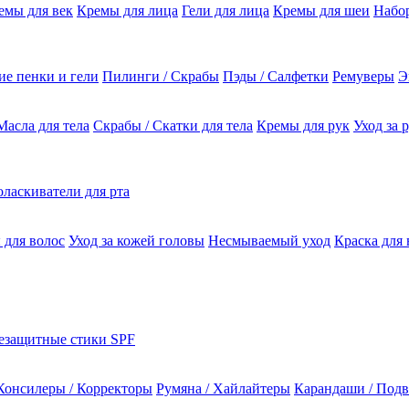
емы для век
Кремы для лица
Гели для лица
Кремы для шеи
Набо
е пенки и гели
Пилинги / Скрабы
Пэды / Салфетки
Ремуверы
Э
Масла для тела
Скрабы / Скатки для тела
Кремы для рук
Уход за 
ласкиватели для рта
 для волос
Уход за кожей головы
Несмываемый уход
Краска для 
езащитные стики SPF
Консилеры / Корректоры
Румяна / Хайлайтеры
Карандаши / Подв