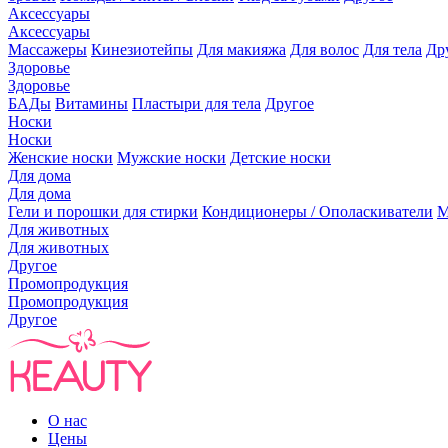
Аксессуары
Аксессуары
Массажеры
Кинезиотейпы
Для макияжа
Для волос
Для тела
Др
Здоровье
Здоровье
БАДы
Витамины
Пластыри для тела
Другое
Носки
Носки
Женские носки
Мужские носки
Детские носки
Для дома
Для дома
Гели и порошки для стирки
Кондиционеры / Ополаскиватели
М
Для животных
Для животных
Другое
Промопродукция
Промопродукция
Другое
О нас
Цены