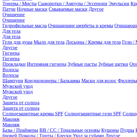
Тонеры / Мисты
Сыворотки / Ампулы / Эссенции
Эмульсии
Кр
Патчи
Ночные маски
Смываемые маски
Другое
Очищение
Очищение
Гидрофильные масла
Очищающие щербеты и кремы
Очищающи
Для тела
Для тела
Гели для душа
Мыло для тела
Лосьоны / Кремы для тела
Гели / 
Другое
Гигиена
Гигиена
Прокладки
Интимная гигиена
Зубные пасты
Зубные щетки
Опо
Волосы
Волосы
Шампуни
Кондиционеры / Бальзамы
Маски для волос
Филлеры
Мужской уход
Мужской уход
Другое
Защита от солнца
Защита от солнца
Солнцезащитные кремы SPF
Солнцезащитные гели SPF
Солнц
Макияж
Макияж
Базы / Праймеры
BB / CC / Тональные основы
Кушоны
Пудры
бровей
Помады / Тинты / Блески
Уход за губами
Другое