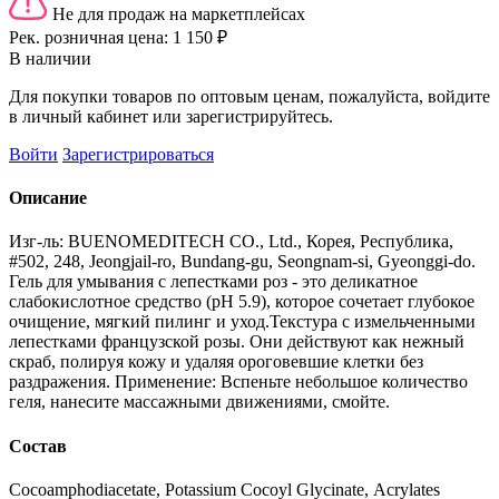
Не для продаж на маркетплейсах
Рек. розничная цена:
1 150 ₽
В наличии
Для покупки товаров по оптовым ценам, пожалуйста, войдите
в личный кабинет или зарегистрируйтесь.
Войти
Зарегистрироваться
Описание
Изг-ль: BUENOMEDITECH CO., Ltd., Корея, Республика,
#502, 248, Jeongjail-ro, Bundang-gu, Seongnam-si, Gyeonggi-do.
Гель для умывания с лепестками роз - это деликатное
слабокислотное средство (pH 5.9), которое сочетает глубокое
очищение, мягкий пилинг и уход.Текстура с измельченными
лепестками французской розы. Они действуют как нежный
скраб, полируя кожу и удаляя ороговевшие клетки без
раздражения. Применение: Вспеньте небольшое количество
геля, нанесите массажными движениями, смойте.
Состав
Cocoamphodiacetate, Potassium Cocoyl Glycinate, Acrylates