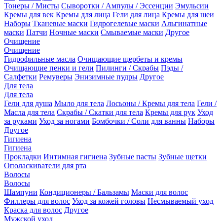
Тонеры / Мисты
Сыворотки / Ампулы / Эссенции
Эмульсии
Кремы для век
Кремы для лица
Гели для лица
Кремы для шеи
Наборы
Тканевые маски
Гидрогелевые маски
Альгинатные
маски
Патчи
Ночные маски
Смываемые маски
Другое
Очищение
Очищение
Гидрофильные масла
Очищающие щербеты и кремы
Очищающие пенки и гели
Пилинги / Скрабы
Пэды /
Салфетки
Ремуверы
Энизимные пудры
Другое
Для тела
Для тела
Гели для душа
Мыло для тела
Лосьоны / Кремы для тела
Гели /
Масла для тела
Скрабы / Скатки для тела
Кремы для рук
Уход
за руками
Уход за ногами
Бомбочки / Соли для ванны
Наборы
Другое
Гигиена
Гигиена
Прокладки
Интимная гигиена
Зубные пасты
Зубные щетки
Ополаскиватели для рта
Волосы
Волосы
Шампуни
Кондиционеры / Бальзамы
Маски для волос
Филлеры для волос
Уход за кожей головы
Несмываемый уход
Краска для волос
Другое
Мужской уход