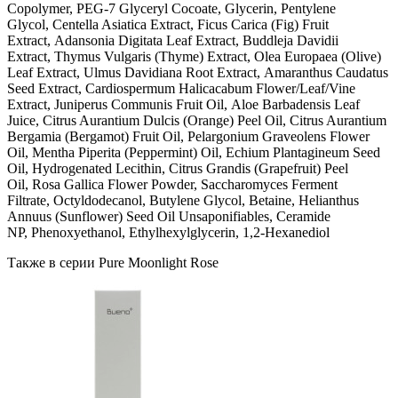
Copolymer, PEG-7 Glyceryl Cocoate, Glycerin, Pentylene
Glycol, Centella Asiatica Extract, Ficus Carica (Fig) Fruit
Extract, Adansonia Digitata Leaf Extract, Buddleja Davidii
Extract, Thymus Vulgaris (Thyme) Extract, Olea Europaea (Olive)
Leaf Extract, Ulmus Davidiana Root Extract, Amaranthus Caudatus
Seed Extract, Cardiospermum Halicacabum Flower/Leaf/Vine
Extract, Juniperus Communis Fruit Oil, Aloe Barbadensis Leaf
Juice, Citrus Aurantium Dulcis (Orange) Peel Oil, Citrus Aurantium
Bergamia (Bergamot) Fruit Oil, Pelargonium Graveolens Flower
Oil, Mentha Piperita (Peppermint) Oil, Echium Plantagineum Seed
Oil, Hydrogenated Lecithin, Citrus Grandis (Grapefruit) Peel
Oil, Rosa Gallica Flower Powder, Saccharomyces Ferment
Filtrate, Octyldodecanol, Butylene Glycol, Betaine, Helianthus
Annuus (Sunflower) Seed Oil Unsaponifiables, Ceramide
NP, Phenoxyethanol, Ethylhexylglycerin, 1,2-Hexanediol
Также в серии Pure Moonlight Rose