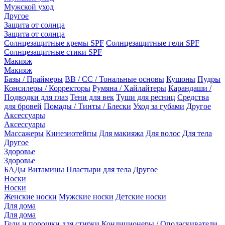
Мужской уход
Другое
Защита от солнца
Защита от солнца
Солнцезащитные кремы SPF
Солнцезащитные гели SPF
Солнцезащитные стики SPF
Макияж
Макияж
Базы / Праймеры
BB / CC / Тональные основы
Кушоны
Пудры
Консилеры / Корректоры
Румяна / Хайлайтеры
Карандаши /
Подводки для глаз
Тени для век
Туши для ресниц
Средства
для бровей
Помады / Тинты / Блески
Уход за губами
Другое
Аксессуары
Аксессуары
Массажеры
Кинезиотейпы
Для макияжа
Для волос
Для тела
Другое
Здоровье
Здоровье
БАДы
Витамины
Пластыри для тела
Другое
Носки
Носки
Женские носки
Мужские носки
Детские носки
Для дома
Для дома
Гели и порошки для стирки
Кондиционеры / Ополаскиватели