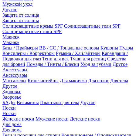
Мужской уход
Другое
Защита от солнца
Защита от солнца
Солнцезащитные кремы SPF
Солнцезащитные гели SPF
Солнцезащитные стики SPF
Макияж
Макияж
Базы / Праймеры
BB / CC / Тональные основы
Кушоны
Пудры
Консилеры / Корректоры
Румяна / Хайлайтеры
Карандаши /
Подводки для глаз
Тени для век
Туши для ресниц
Средства
для бровей
Помады / Тинты / Блески
Уход за губами
Другое
Аксессуары
Аксессуары
Массажеры
Кинезиотейпы
Для макияжа
Для волос
Для тела
Другое
Здоровье
Здоровье
БАДы
Витамины
Пластыри для тела
Другое
Носки
Носки
Женские носки
Мужские носки
Детские носки
Для дома
Для дома
Гели и порошки для стирки
Кондиционеры / Ополаскиватели