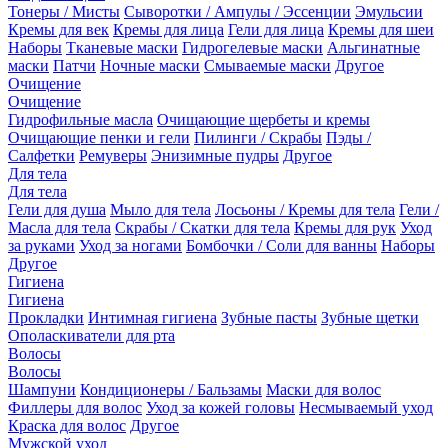
Тонеры / Мисты
Сыворотки / Ампулы / Эссенции
Эмульсии
Кремы для век
Кремы для лица
Гели для лица
Кремы для шеи
Наборы
Тканевые маски
Гидрогелевые маски
Альгинатные
маски
Патчи
Ночные маски
Смываемые маски
Другое
Очищение
Очищение
Гидрофильные масла
Очищающие щербеты и кремы
Очищающие пенки и гели
Пилинги / Скрабы
Пэды /
Салфетки
Ремуверы
Энизимные пудры
Другое
Для тела
Для тела
Гели для душа
Мыло для тела
Лосьоны / Кремы для тела
Гели /
Масла для тела
Скрабы / Скатки для тела
Кремы для рук
Уход
за руками
Уход за ногами
Бомбочки / Соли для ванны
Наборы
Другое
Гигиена
Гигиена
Прокладки
Интимная гигиена
Зубные пасты
Зубные щетки
Ополаскиватели для рта
Волосы
Волосы
Шампуни
Кондиционеры / Бальзамы
Маски для волос
Филлеры для волос
Уход за кожей головы
Несмываемый уход
Краска для волос
Другое
Мужской уход