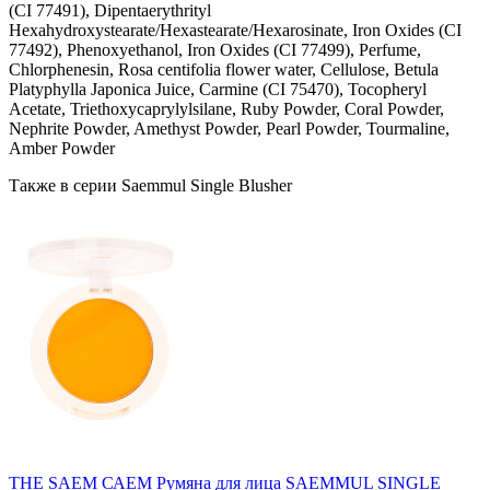
(CI 77491), Dipentaerythrityl
Hexahydroxystearate/Hexastearate/Hexarosinate, Iron Oxides (CI
77492), Phenoxyethanol, Iron Oxides (CI 77499), Perfume,
Chlorphenesin, Rosa centifolia flower water, Cellulose, Betula
Platyphylla Japonica Juice, Carmine (CI 75470), Tocopheryl
Acetate, Triethoxycaprylylsilane, Ruby Powder, Coral Powder,
Nephrite Powder, Amethyst Powder, Pearl Powder, Tourmaline,
Amber Powder
Также в серии Saemmul Single Blusher
THE SAEM САЕМ Румяна для лица SAEMMUL SINGLE