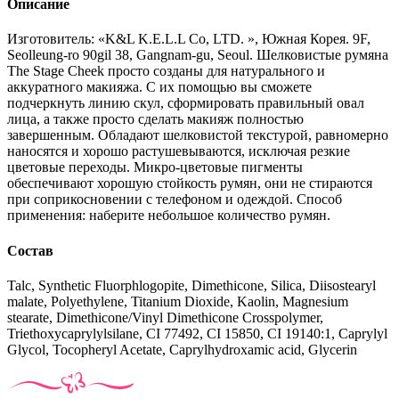
Описание
Изготовитель: «K&L K.E.L.L Со, LTD. », Южная Корея. 9F,
Seolleung-ro 90gil 38, Gangnam-gu, Seoul. Шелковистые румяна
The Stage Cheek просто созданы для натурального и
аккуратного макияжа. С их помощью вы сможете
подчеркнуть линию скул, сформировать правильный овал
лица, а также просто сделать макияж полностью
завершенным. Обладают шелковистой текстурой, равномерно
наносятся и хорошо растушевываются, исключая резкие
цветовые переходы. Микро-цветовые пигменты
обеспечивают хорошую стойкость румян, они не стираются
при соприкосновении с телефоном и одеждой. Способ
применения: наберите небольшое количество румян.
Состав
Talc, Synthetic Fluorphlogopite, Dimethicone, Silica, Diisostearyl
malate, Polyethylene, Titanium Dioxide, Kaolin, Magnesium
stearate, Dimethicone/Vinyl Dimethicone Crosspolymer,
Triethoxycaprylylsilane, CI 77492, CI 15850, CI 19140:1, Caprylyl
Glycol, Tocopheryl Acetate, Caprylhydroxamic acid, Glycerin