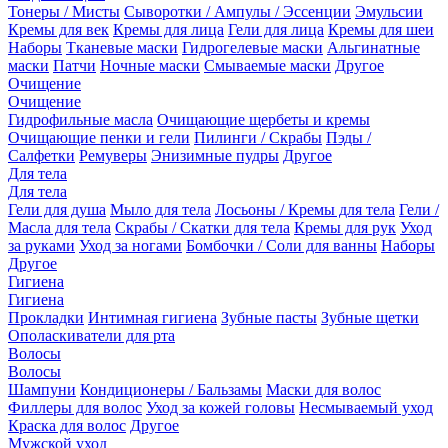
Тонеры / Мисты
Сыворотки / Ампулы / Эссенции
Эмульсии
Кремы для век
Кремы для лица
Гели для лица
Кремы для шеи
Наборы
Тканевые маски
Гидрогелевые маски
Альгинатные
маски
Патчи
Ночные маски
Смываемые маски
Другое
Очищение
Очищение
Гидрофильные масла
Очищающие щербеты и кремы
Очищающие пенки и гели
Пилинги / Скрабы
Пэды /
Салфетки
Ремуверы
Энизимные пудры
Другое
Для тела
Для тела
Гели для душа
Мыло для тела
Лосьоны / Кремы для тела
Гели /
Масла для тела
Скрабы / Скатки для тела
Кремы для рук
Уход
за руками
Уход за ногами
Бомбочки / Соли для ванны
Наборы
Другое
Гигиена
Гигиена
Прокладки
Интимная гигиена
Зубные пасты
Зубные щетки
Ополаскиватели для рта
Волосы
Волосы
Шампуни
Кондиционеры / Бальзамы
Маски для волос
Филлеры для волос
Уход за кожей головы
Несмываемый уход
Краска для волос
Другое
Мужской уход