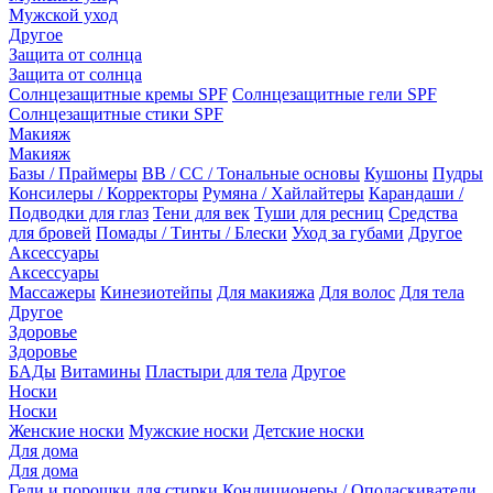
Мужской уход
Другое
Защита от солнца
Защита от солнца
Солнцезащитные кремы SPF
Солнцезащитные гели SPF
Солнцезащитные стики SPF
Макияж
Макияж
Базы / Праймеры
BB / CC / Тональные основы
Кушоны
Пудры
Консилеры / Корректоры
Румяна / Хайлайтеры
Карандаши /
Подводки для глаз
Тени для век
Туши для ресниц
Средства
для бровей
Помады / Тинты / Блески
Уход за губами
Другое
Аксессуары
Аксессуары
Массажеры
Кинезиотейпы
Для макияжа
Для волос
Для тела
Другое
Здоровье
Здоровье
БАДы
Витамины
Пластыри для тела
Другое
Носки
Носки
Женские носки
Мужские носки
Детские носки
Для дома
Для дома
Гели и порошки для стирки
Кондиционеры / Ополаскиватели