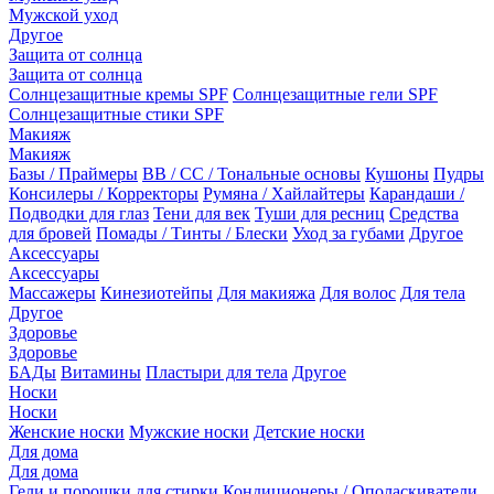
Мужской уход
Другое
Защита от солнца
Защита от солнца
Солнцезащитные кремы SPF
Солнцезащитные гели SPF
Солнцезащитные стики SPF
Макияж
Макияж
Базы / Праймеры
BB / CC / Тональные основы
Кушоны
Пудры
Консилеры / Корректоры
Румяна / Хайлайтеры
Карандаши /
Подводки для глаз
Тени для век
Туши для ресниц
Средства
для бровей
Помады / Тинты / Блески
Уход за губами
Другое
Аксессуары
Аксессуары
Массажеры
Кинезиотейпы
Для макияжа
Для волос
Для тела
Другое
Здоровье
Здоровье
БАДы
Витамины
Пластыри для тела
Другое
Носки
Носки
Женские носки
Мужские носки
Детские носки
Для дома
Для дома
Гели и порошки для стирки
Кондиционеры / Ополаскиватели