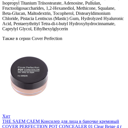
Isopropyl Titanium Triisostearate, Adenosine, Pullulan,
Fructooligosaccharides, 1,2-Hexanediol, Methicone, Squalane,
Beta-Glucan, Maltodextrin, Tocopherol, Distearyldimonium
Chloride, Pistacia Lentiscus (Mastic) Gum, Hydrolyzed Hyaluronic
Acid, Pentaerythrityl Tetra-di-t-butyl Hydroxyhydrocinnamate,
Caprylyl Glycol, Ethylhexylglycerin
Также в серии Cover Perfection
Хит
THE SAEM САЕМ Консилер для лица в баночке кремовый
COVER PERFECTION POT CONCEALER 01 Clear Beige 4 г