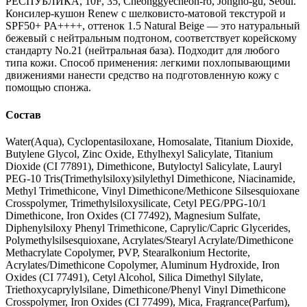
РЕСПУБЛИКА, 10F, 35, Cheonggyecheon-ro, Jongno-gu, Seoul.
Консилер-кушон Renew с шелковисто-матовой текстурой и
SPF50+ PA++++, оттенок 1.5 Natural Beige — это натуральный
бежевый с нейтральным подтоном, соответствует корейскому
стандарту No.21 (нейтральная база). Подходит для любого
типа кожи. Способ применения: легкими похлопывающими
движениями нанести средство на подготовленную кожу с
помощью спонжа.
Состав
Water(Aqua), Cyclopentasiloxane, Homosalate, Titanium Dioxide,
Butylene Glycol, Zinc Oxide, Ethylhexyl Salicylate, Titanium
Dioxide (CI 77891), Dimethicone, Butyloctyl Salicylate, Lauryl
PEG-10 Tris(Trimethylsiloxy)silylethyl Dimethicone, Niacinamide,
Methyl Trimethicone, Vinyl Dimethicone/Methicone Silsesquioxane
Crosspolymer, Trimethylsiloxysilicate, Cetyl PEG/PPG-10/1
Dimethicone, Iron Oxides (CI 77492), Magnesium Sulfate,
Diphenylsiloxy Phenyl Trimethicone, Caprylic/Capric Glycerides,
Polymethylsilsesquioxane, Acrylates/Stearyl Acrylate/Dimethicone
Methacrylate Copolymer, PVP, Stearalkonium Hectorite,
Acrylates/Dimethicone Copolymer, Aluminum Hydroxide, Iron
Oxides (CI 77491), Cetyl Alcohol, Silica Dimethyl Silylate,
Triethoxycaprylylsilane, Dimethicone/Phenyl Vinyl Dimethicone
Crosspolymer, Iron Oxides (CI 77499), Mica, Fragrance(Parfum),