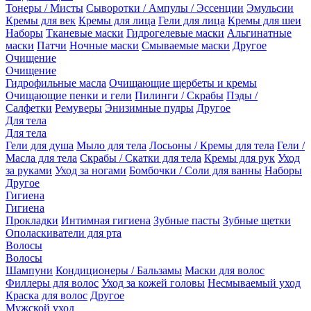
Тонеры / Мисты
Сыворотки / Ампулы / Эссенции
Эмульсии
Кремы для век
Кремы для лица
Гели для лица
Кремы для шеи
Наборы
Тканевые маски
Гидрогелевые маски
Альгинатные
маски
Патчи
Ночные маски
Смываемые маски
Другое
Очищение
Очищение
Гидрофильные масла
Очищающие щербеты и кремы
Очищающие пенки и гели
Пилинги / Скрабы
Пэды /
Салфетки
Ремуверы
Энизимные пудры
Другое
Для тела
Для тела
Гели для душа
Мыло для тела
Лосьоны / Кремы для тела
Гели /
Масла для тела
Скрабы / Скатки для тела
Кремы для рук
Уход
за руками
Уход за ногами
Бомбочки / Соли для ванны
Наборы
Другое
Гигиена
Гигиена
Прокладки
Интимная гигиена
Зубные пасты
Зубные щетки
Ополаскиватели для рта
Волосы
Волосы
Шампуни
Кондиционеры / Бальзамы
Маски для волос
Филлеры для волос
Уход за кожей головы
Несмываемый уход
Краска для волос
Другое
Мужской уход