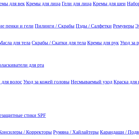
емы для век
Кремы для лица
Гели для лица
Кремы для шеи
Набо
е пенки и гели
Пилинги / Скрабы
Пэды / Салфетки
Ремуверы
Э
Масла для тела
Скрабы / Скатки для тела
Кремы для рук
Уход за 
ласкиватели для рта
 для волос
Уход за кожей головы
Несмываемый уход
Краска для 
езащитные стики SPF
Консилеры / Корректоры
Румяна / Хайлайтеры
Карандаши / Подв