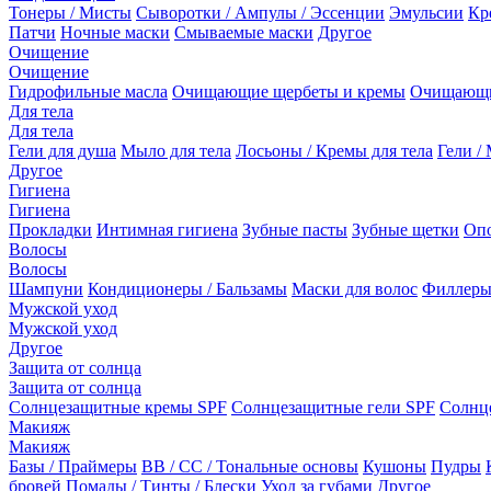
Тонеры / Мисты
Сыворотки / Ампулы / Эссенции
Эмульсии
Кр
Патчи
Ночные маски
Смываемые маски
Другое
Очищение
Очищение
Гидрофильные масла
Очищающие щербеты и кремы
Очищающи
Для тела
Для тела
Гели для душа
Мыло для тела
Лосьоны / Кремы для тела
Гели / 
Другое
Гигиена
Гигиена
Прокладки
Интимная гигиена
Зубные пасты
Зубные щетки
Опо
Волосы
Волосы
Шампуни
Кондиционеры / Бальзамы
Маски для волос
Филлеры
Мужской уход
Мужской уход
Другое
Защита от солнца
Защита от солнца
Солнцезащитные кремы SPF
Солнцезащитные гели SPF
Солнц
Макияж
Макияж
Базы / Праймеры
BB / CC / Тональные основы
Кушоны
Пудры
бровей
Помады / Тинты / Блески
Уход за губами
Другое