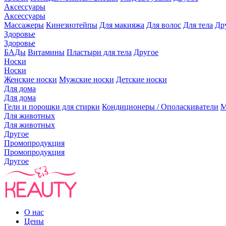
Аксессуары
Аксессуары
Массажеры
Кинезиотейпы
Для макияжа
Для волос
Для тела
Др
Здоровье
Здоровье
БАДы
Витамины
Пластыри для тела
Другое
Носки
Носки
Женские носки
Мужские носки
Детские носки
Для дома
Для дома
Гели и порошки для стирки
Кондиционеры / Ополаскиватели
М
Для животных
Для животных
Другое
Промопродукция
Промопродукция
Другое
О нас
Цены