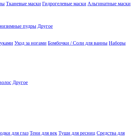
ры
Тканевые маски
Гидрогелевые маски
Альгинатные маски
низимные пудры
Другое
руками
Уход за ногами
Бомбочки / Соли для ванны
Наборы
волос
Другое
одки для глаз
Тени для век
Туши для ресниц
Средства для