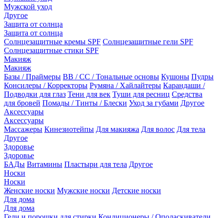
Мужской уход
Другое
Защита от солнца
Защита от солнца
Солнцезащитные кремы SPF
Солнцезащитные гели SPF
Солнцезащитные стики SPF
Макияж
Макияж
Базы / Праймеры
BB / CC / Тональные основы
Кушоны
Пудры
Консилеры / Корректоры
Румяна / Хайлайтеры
Карандаши /
Подводки для глаз
Тени для век
Туши для ресниц
Средства
для бровей
Помады / Тинты / Блески
Уход за губами
Другое
Аксессуары
Аксессуары
Массажеры
Кинезиотейпы
Для макияжа
Для волос
Для тела
Другое
Здоровье
Здоровье
БАДы
Витамины
Пластыри для тела
Другое
Носки
Носки
Женские носки
Мужские носки
Детские носки
Для дома
Для дома
Гели и порошки для стирки
Кондиционеры / Ополаскиватели