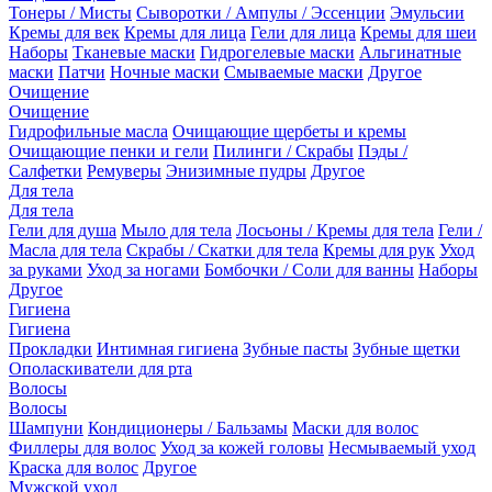
Тонеры / Мисты
Сыворотки / Ампулы / Эссенции
Эмульсии
Кремы для век
Кремы для лица
Гели для лица
Кремы для шеи
Наборы
Тканевые маски
Гидрогелевые маски
Альгинатные
маски
Патчи
Ночные маски
Смываемые маски
Другое
Очищение
Очищение
Гидрофильные масла
Очищающие щербеты и кремы
Очищающие пенки и гели
Пилинги / Скрабы
Пэды /
Салфетки
Ремуверы
Энизимные пудры
Другое
Для тела
Для тела
Гели для душа
Мыло для тела
Лосьоны / Кремы для тела
Гели /
Масла для тела
Скрабы / Скатки для тела
Кремы для рук
Уход
за руками
Уход за ногами
Бомбочки / Соли для ванны
Наборы
Другое
Гигиена
Гигиена
Прокладки
Интимная гигиена
Зубные пасты
Зубные щетки
Ополаскиватели для рта
Волосы
Волосы
Шампуни
Кондиционеры / Бальзамы
Маски для волос
Филлеры для волос
Уход за кожей головы
Несмываемый уход
Краска для волос
Другое
Мужской уход