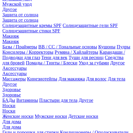
Мужской уход
Другое
Защита от солнца
Защита от солнца
Солнцезащитные кремы SPF
Солнцезащитные гели SPF
Солнцезащитные стики SPF
Макияж
Макияж
Базы / Праймеры
BB / CC / Тональные основы
Кушоны
Пудры
Консилеры / Корректоры
Румяна / Хайлайтеры
Карандаши /
Подводки для глаз
Тени для век
Туши для ресниц
Средства
для бровей
Помады / Тинты / Блески
Уход за губами
Другое
Аксессуары
Аксессуары
Массажеры
Кинезиотейпы
Для макияжа
Для волос
Для тела
Другое
Здоровье
Здоровье
БАДы
Витамины
Пластыри для тела
Другое
Носки
Носки
Женские носки
Мужские носки
Детские носки
Для дома
Для дома
Гели и порошки для стирки
Кондиционеры / Ополаскиватели