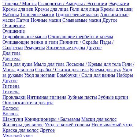
Тонеры / Мисты
Сыворотки / Ампулы / Эссенции
Эмульсии
Кремы для век
Кремы для лица
Гели для лица
Кремы для шеи
Наборы
Тканевые маски
Гидрогелевые маски
Альгинатные
маски
Патчи
Ночные маски
Смываемые маски
Другое
Очищение
Очищение
Гидрофильные масла
Очищающие щербеты и кремы
Очищающие пенки и гели
Пилинги / Скрабы
Пэды /
Салфетки
Ремуверы
Энизимные пудры
Другое
Для тела
Для тела
Гели для душа
Мыло для тела
Лосьоны / Кремы для тела
Гели /
Масла для тела
Скрабы / Скатки для тела
Кремы для рук
Уход
за руками
Уход за ногами
Бомбочки / Соли для ванны
Наборы
Другое
Гигиена
Гигиена
Прокладки
Интимная гигиена
Зубные пасты
Зубные щетки
Ополаскиватели для рта
Волосы
Волосы
Шампуни
Кондиционеры / Бальзамы
Маски для волос
Филлеры для волос
Уход за кожей головы
Несмываемый уход
Краска для волос
Другое
Мужской уход