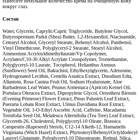
Нанесите небольшое количество крема на очищенную кожу
вокруг глаз.
Состав
Water, Glycerin, Caprylic/Capric Triglyceride, Butylene Glycol,
Butyrospermum Parkii (Shea) Butter, 1,2-Hexanediol, Niacinamide,
Cetearyl Alcohol, Glyceryl Stearate, Behenyl Alcohol, Panthenol,
Vinyl Dimethicone, Polyglyceryl-2 Stearate, Stearyl Alcohol,
Ammonium Acryloyldimethyltaurate/Vp Copolymer,
Acrylates/C10-30 Alkyl Acrylate Crosspolymer, Tromethamine,
Polyglyceryl-10 Laurate, Tocopherol, Helianthus Annuus
(Sunflower) Seed Oil, Bakuchiol, Ethylhexylglycerin, Adenosine,
Hydrogenated Lecithin, Centella Asiatica Extract, Disodium Edta,
Allantoin, Rosa Canina Fruit Oil, Sodium Hyaluronate, Aloe
Barbadensis Leaf Water, Prunus Armeniaca (Apricot) Kernel Oil,
Portulaca Oleracea Extract, Dipropylene Glycol, Oenothera Biennis
(Evening Primrose) Flower Extract, Pinus Palustris Leaf Extract,
Pueraria Lobata Root Extract, Ulmus Davidiana Root Extract,
Vegetable Oil, 3-O-Ethyl Ascorbic Acid, Caffeine, Macadamia
Ternifolia Seed Oil, Melaleuca Alternifolia (Tea Tree) Leaf Extract,
Glycereth-26, Cholesterol, Polyglyceryl-10 Oleate, Brassica
Campestris (Rapeseed) Sterols, C12-14 Alketh-12, Hamamelis
Virginiana (Witch Hazel) Extract, Phytosteryl/Behenyl/Octyldodecyl
Lauroyl Glutamate, Polyglyceryl-10 Diisostearate, Retinal, Silica,