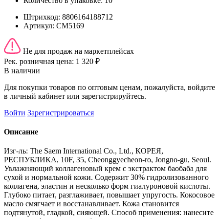
Количество в упаковке:
10
Штрихкод:
8806164188712
Артикул:
СМ5169
Не для продаж на маркетплейсах
Рек. розничная цена:
1 320 ₽
В наличии
Для покупки товаров по оптовым ценам, пожалуйста, войдите
в личный кабинет или зарегистрируйтесь.
Войти
Зарегистрироваться
Описание
Изг-ль: The Saem International Co., Ltd., КОРЕЯ,
РЕСПУБЛИКА, 10F, 35, Cheonggyecheon-ro, Jongno-gu, Seoul.
Увлажняющий коллагеновый крем с экстрактом баобаба для
сухой и нормальной кожи. Содержит 30% гидролизованного
коллагена, эластин и несколько форм гиалуроновой кислоты.
Глубоко питает, разглаживает, повышает упругость. Кокосовое
масло смягчает и восстанавливает. Кожа становится
подтянутой, гладкой, сияющей. Способ применения: нанесите