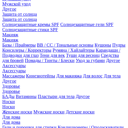
Мужской уход
Другое
Защита от солнца
Защита от солнца
Солнцезащитные кремы SPF
Солнцезащитные гели SPF
Солнцезащитные стики SPF
Макияж
Макияж
Базы / Праймеры
BB / CC / Тональные основы
Кушоны
Пудры
Консилеры / Корректоры
Румяна / Хайлайтеры
Карандаши /
Подводки для глаз
Тени для век
Туши для ресниц
Средства
для бровей
Помады / Тинты / Блески
Уход за губами
Другое
Аксессуары
Аксессуары
Массажеры
Кинезиотейпы
Для макияжа
Для волос
Для тела
Другое
Здоровье
Здоровье
БАДы
Витамины
Пластыри для тела
Другое
Носки
Носки
Женские носки
Мужские носки
Детские носки
Для дома
Для дома
Гели и порошки для стирки
Кондиционеры / Ополаскиватели