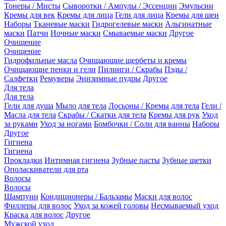
Тонеры / Мисты
Сыворотки / Ампулы / Эссенции
Эмульсии
Кремы для век
Кремы для лица
Гели для лица
Кремы для шеи
Наборы
Тканевые маски
Гидрогелевые маски
Альгинатные
маски
Патчи
Ночные маски
Смываемые маски
Другое
Очищение
Очищение
Гидрофильные масла
Очищающие щербеты и кремы
Очищающие пенки и гели
Пилинги / Скрабы
Пэды /
Салфетки
Ремуверы
Энизимные пудры
Другое
Для тела
Для тела
Гели для душа
Мыло для тела
Лосьоны / Кремы для тела
Гели /
Масла для тела
Скрабы / Скатки для тела
Кремы для рук
Уход
за руками
Уход за ногами
Бомбочки / Соли для ванны
Наборы
Другое
Гигиена
Гигиена
Прокладки
Интимная гигиена
Зубные пасты
Зубные щетки
Ополаскиватели для рта
Волосы
Волосы
Шампуни
Кондиционеры / Бальзамы
Маски для волос
Филлеры для волос
Уход за кожей головы
Несмываемый уход
Краска для волос
Другое
Мужской уход