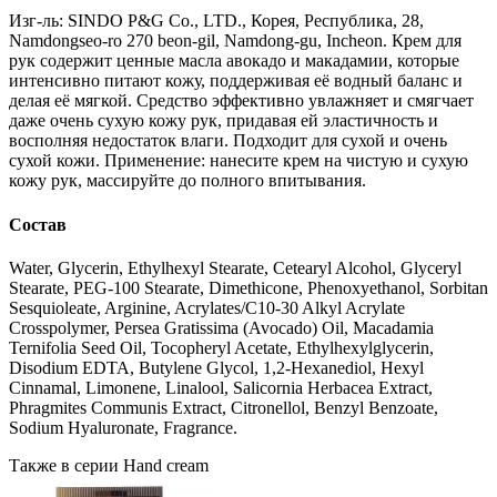
Изг-ль: SINDO P&G Co., LTD., Корея, Республика, 28,
Namdongseo-ro 270 beon-gil, Namdong-gu, Incheon. Крем для
рук содержит ценные масла авокадо и макадамии, которые
интенсивно питают кожу, поддерживая её водный баланс и
делая её мягкой. Средство эффективно увлажняет и смягчает
даже очень сухую кожу рук, придавая ей эластичность и
восполняя недостаток влаги. Подходит для сухой и очень
сухой кожи. Применение: нанесите крем на чистую и сухую
кожу рук, массируйте до полного впитывания.
Состав
Water, Glycerin, Ethylhexyl Stearate, Cetearyl Alcohol, Glyceryl
Stearate, PEG-100 Stearate, Dimethicone, Phenoxyethanol, Sorbitan
Sesquioleate, Arginine, Acrylates/C10-30 Alkyl Acrylate
Crosspolymer, Persea Gratissima (Avocado) Oil, Macadamia
Ternifolia Seed Oil, Tocopheryl Acetate, Ethylhexylglycerin,
Disodium EDTA, Butylene Glycol, 1,2-Hexanediol, Hexyl
Cinnamal, Limonene, Linalool, Salicornia Herbacea Extract,
Phragmites Communis Extract, Citronellol, Benzyl Benzoate,
Sodium Hyaluronate, Fragrance.
Также в серии Hand cream