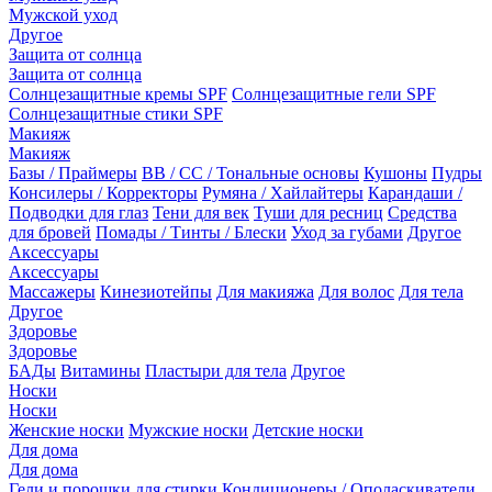
Мужской уход
Другое
Защита от солнца
Защита от солнца
Солнцезащитные кремы SPF
Солнцезащитные гели SPF
Солнцезащитные стики SPF
Макияж
Макияж
Базы / Праймеры
BB / CC / Тональные основы
Кушоны
Пудры
Консилеры / Корректоры
Румяна / Хайлайтеры
Карандаши /
Подводки для глаз
Тени для век
Туши для ресниц
Средства
для бровей
Помады / Тинты / Блески
Уход за губами
Другое
Аксессуары
Аксессуары
Массажеры
Кинезиотейпы
Для макияжа
Для волос
Для тела
Другое
Здоровье
Здоровье
БАДы
Витамины
Пластыри для тела
Другое
Носки
Носки
Женские носки
Мужские носки
Детские носки
Для дома
Для дома
Гели и порошки для стирки
Кондиционеры / Ополаскиватели