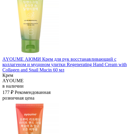
AYOUME АЮМИ Крем для рук восстанавливающий с
коллагеном и муцином улитки Regenerating Hand Cream with
Collagen and Snail Mucin 60 мл
Крем
AYOUME
в наличии
177 ₽
Рекомендованная
розничная цена