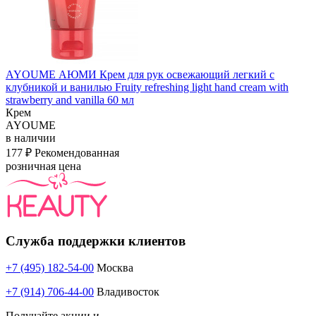
AYOUME АЮМИ Крем для рук освежающий легкий с
клубникой и ванилью Fruity refreshing light hand cream with
strawberry and vanilla 60 мл
Крем
AYOUME
в наличии
177 ₽
Рекомендованная
розничная цена
Служба поддержки клиентов
+7 (495) 182-54-00
Москва
+7 (914) 706-44-00
Владивосток
Получайте акции и