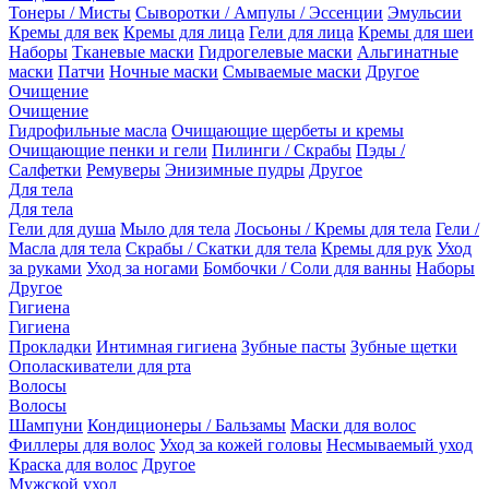
Тонеры / Мисты
Сыворотки / Ампулы / Эссенции
Эмульсии
Кремы для век
Кремы для лица
Гели для лица
Кремы для шеи
Наборы
Тканевые маски
Гидрогелевые маски
Альгинатные
маски
Патчи
Ночные маски
Смываемые маски
Другое
Очищение
Очищение
Гидрофильные масла
Очищающие щербеты и кремы
Очищающие пенки и гели
Пилинги / Скрабы
Пэды /
Салфетки
Ремуверы
Энизимные пудры
Другое
Для тела
Для тела
Гели для душа
Мыло для тела
Лосьоны / Кремы для тела
Гели /
Масла для тела
Скрабы / Скатки для тела
Кремы для рук
Уход
за руками
Уход за ногами
Бомбочки / Соли для ванны
Наборы
Другое
Гигиена
Гигиена
Прокладки
Интимная гигиена
Зубные пасты
Зубные щетки
Ополаскиватели для рта
Волосы
Волосы
Шампуни
Кондиционеры / Бальзамы
Маски для волос
Филлеры для волос
Уход за кожей головы
Несмываемый уход
Краска для волос
Другое
Мужской уход