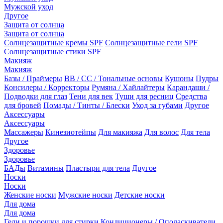
Мужской уход
Другое
Защита от солнца
Защита от солнца
Солнцезащитные кремы SPF
Солнцезащитные гели SPF
Солнцезащитные стики SPF
Макияж
Макияж
Базы / Праймеры
BB / CC / Тональные основы
Кушоны
Пудры
Консилеры / Корректоры
Румяна / Хайлайтеры
Карандаши /
Подводки для глаз
Тени для век
Туши для ресниц
Средства
для бровей
Помады / Тинты / Блески
Уход за губами
Другое
Аксессуары
Аксессуары
Массажеры
Кинезиотейпы
Для макияжа
Для волос
Для тела
Другое
Здоровье
Здоровье
БАДы
Витамины
Пластыри для тела
Другое
Носки
Носки
Женские носки
Мужские носки
Детские носки
Для дома
Для дома
Гели и порошки для стирки
Кондиционеры / Ополаскиватели