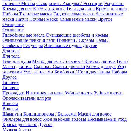
Тонеры / Мисты
Сыворотки / Ампулы / Эссенции
Эмульсии
Кремы для век
Кремы для лица
Гели для лица
Кремы для шеи
Наборы
Тканевые маски
Гидрогелевые маски
Альгинатные
маски
Патчи
Ночные маски
Смываемые маски
Другое
Очищение
Очищение
Гидрофильные масла
Очищающие щербеты и кремы
Очищающие пенки и гели
Пилинги / Скрабы
Пэды /
Салфетки
Ремуверы
Энизимные пудры
Другое
Для тела
Для тела
Гели для душа
Мыло для тела
Лосьоны / Кремы для тела
Гели /
Масла для тела
Скрабы / Скатки для тела
Кремы для рук
Уход
за руками
Уход за ногами
Бомбочки / Соли для ванны
Наборы
Другое
Гигиена
Гигиена
Прокладки
Интимная гигиена
Зубные пасты
Зубные щетки
Ополаскиватели для рта
Волосы
Волосы
Шампуни
Кондиционеры / Бальзамы
Маски для волос
Филлеры для волос
Уход за кожей головы
Несмываемый уход
Краска для волос
Другое
Мужской уход