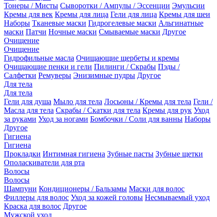
Тонеры / Мисты
Сыворотки / Ампулы / Эссенции
Эмульсии
Кремы для век
Кремы для лица
Гели для лица
Кремы для шеи
Наборы
Тканевые маски
Гидрогелевые маски
Альгинатные
маски
Патчи
Ночные маски
Смываемые маски
Другое
Очищение
Очищение
Гидрофильные масла
Очищающие щербеты и кремы
Очищающие пенки и гели
Пилинги / Скрабы
Пэды /
Салфетки
Ремуверы
Энизимные пудры
Другое
Для тела
Для тела
Гели для душа
Мыло для тела
Лосьоны / Кремы для тела
Гели /
Масла для тела
Скрабы / Скатки для тела
Кремы для рук
Уход
за руками
Уход за ногами
Бомбочки / Соли для ванны
Наборы
Другое
Гигиена
Гигиена
Прокладки
Интимная гигиена
Зубные пасты
Зубные щетки
Ополаскиватели для рта
Волосы
Волосы
Шампуни
Кондиционеры / Бальзамы
Маски для волос
Филлеры для волос
Уход за кожей головы
Несмываемый уход
Краска для волос
Другое
Мужской уход