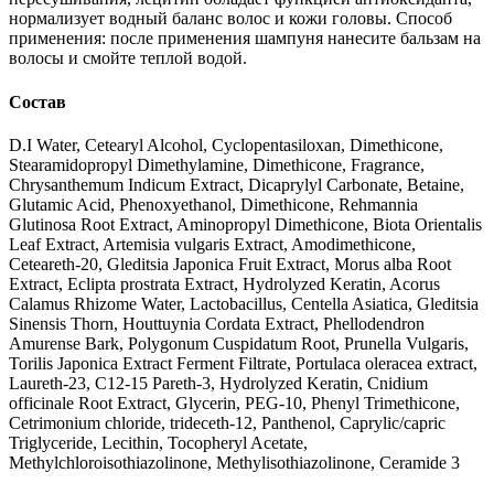
нормализует водный баланс волос и кожи головы. Способ
применения: после применения шампуня нанесите бальзам на
волосы и смойте теплой водой.
Состав
D.I Water, Cetearyl Alcohol, Cyclopentasiloxan, Dimethicone,
Stearamidopropyl Dimethylamine, Dimethicone, Fragrance,
Chrysanthemum Indicum Extract, Dicaprylyl Carbonate, Betaine,
Glutamic Acid, Phenoxyethanol, Dimethicone, Rehmannia
Glutinosa Root Extract, Aminopropyl Dimethicone, Biota Orientalis
Leaf Extract, Artemisia vulgaris Extract, Amodimethicone,
Ceteareth-20, Gleditsia Japonica Fruit Extract, Morus alba Root
Extract, Eclipta prostrata Extract, Hydrolyzed Keratin, Acorus
Calamus Rhizome Water, Lactobacillus, Centella Asiatica, Gleditsia
Sinensis Thorn, Houttuynia Cordata Extract, Phellodendron
Amurense Bark, Polygonum Cuspidatum Root, Prunella Vulgaris,
Torilis Japonica Extract Ferment Filtrate, Portulaca oleracea extract,
Laureth-23, C12-15 Pareth-3, Hydrolyzed Keratin, Cnidium
officinale Root Extract, Glycerin, PEG-10, Phenyl Trimethicone,
Cetrimonium chloride, trideceth-12, Panthenol, Caprylic/capric
Triglyceride, Lecithin, Tocopheryl Acetate,
Methylchloroisothiazolinone, Methylisothiazolinone, Ceramide 3