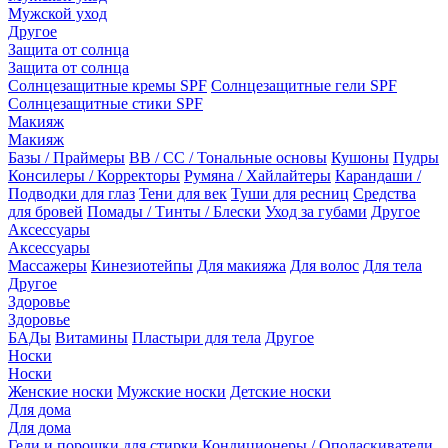
Мужской уход
Другое
Защита от солнца
Защита от солнца
Солнцезащитные кремы SPF
Солнцезащитные гели SPF
Солнцезащитные стики SPF
Макияж
Макияж
Базы / Праймеры
BB / CC / Тональные основы
Кушоны
Пудры
Консилеры / Корректоры
Румяна / Хайлайтеры
Карандаши /
Подводки для глаз
Тени для век
Туши для ресниц
Средства
для бровей
Помады / Тинты / Блески
Уход за губами
Другое
Аксессуары
Аксессуары
Массажеры
Кинезиотейпы
Для макияжа
Для волос
Для тела
Другое
Здоровье
Здоровье
БАДы
Витамины
Пластыри для тела
Другое
Носки
Носки
Женские носки
Мужские носки
Детские носки
Для дома
Для дома
Гели и порошки для стирки
Кондиционеры / Ополаскиватели