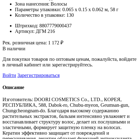
Зона нанесения:
Волосы
Параметры упаковки:
0.065 x 0.15 x 0.062 м, 58 г
Количество в упаковке:
130
Штрихкод:
8807779000437
Артикул:
ДГМ 216
Рек. розничная цена:
1 172 ₽
В наличии
Для покупки товаров по оптовым ценам, пожалуйста, войдите
в личный кабинет или зарегистрируйтесь.
Войти
Зарегистрироваться
Описание
Изготовитель: DOORI COSMETICS Co., LTD., КОРЕЯ,
РЕСПУБЛИКА, 588, Dabok-ro, Chubu-myeon, Geumsan-gun,
Chungcheongnam-do. Благодаря высокому содержанию
растительных экстрактов, бальзам интенсивно увлажняет и
восстанавливает структуру волос, делает их послушными и
эластичными, формирует защитную пленку на волосах.
Кератин эффективно защищает от повреждений и
пересушивания, лецитин обладает функцией антиоксиданта,