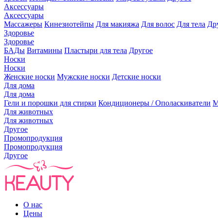
Аксессуары
Аксессуары
Массажеры
Кинезиотейпы
Для макияжа
Для волос
Для тела
Др
Здоровье
Здоровье
БАДы
Витамины
Пластыри для тела
Другое
Носки
Носки
Женские носки
Мужские носки
Детские носки
Для дома
Для дома
Гели и порошки для стирки
Кондиционеры / Ополаскиватели
М
Для животных
Для животных
Другое
Промопродукция
Промопродукция
Другое
О нас
Цены