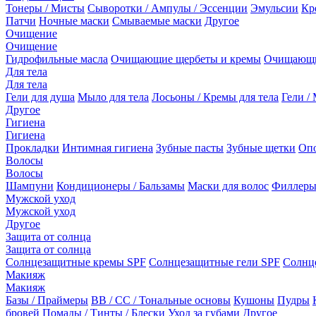
Тонеры / Мисты
Сыворотки / Ампулы / Эссенции
Эмульсии
Кр
Патчи
Ночные маски
Смываемые маски
Другое
Очищение
Очищение
Гидрофильные масла
Очищающие щербеты и кремы
Очищающи
Для тела
Для тела
Гели для душа
Мыло для тела
Лосьоны / Кремы для тела
Гели / 
Другое
Гигиена
Гигиена
Прокладки
Интимная гигиена
Зубные пасты
Зубные щетки
Опо
Волосы
Волосы
Шампуни
Кондиционеры / Бальзамы
Маски для волос
Филлеры
Мужской уход
Мужской уход
Другое
Защита от солнца
Защита от солнца
Солнцезащитные кремы SPF
Солнцезащитные гели SPF
Солнц
Макияж
Макияж
Базы / Праймеры
BB / CC / Тональные основы
Кушоны
Пудры
бровей
Помады / Тинты / Блески
Уход за губами
Другое