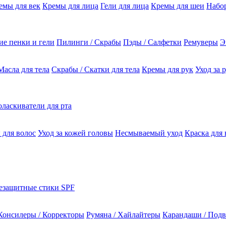
емы для век
Кремы для лица
Гели для лица
Кремы для шеи
Набо
е пенки и гели
Пилинги / Скрабы
Пэды / Салфетки
Ремуверы
Э
Масла для тела
Скрабы / Скатки для тела
Кремы для рук
Уход за 
ласкиватели для рта
 для волос
Уход за кожей головы
Несмываемый уход
Краска для 
езащитные стики SPF
Консилеры / Корректоры
Румяна / Хайлайтеры
Карандаши / Подв