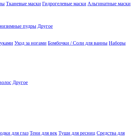
ры
Тканевые маски
Гидрогелевые маски
Альгинатные маски
низимные пудры
Другое
руками
Уход за ногами
Бомбочки / Соли для ванны
Наборы
волос
Другое
одки для глаз
Тени для век
Туши для ресниц
Средства для