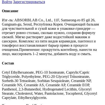
Войти
Зарегистрироваться
Описание
Изг-ль: ABSORBLAB Co., Ltd., 11F, Samseong-ro 85 gil 26,
Gangnam-gu, Seoul, Республика Корея. Очищающий бальзам
для чувствительной и сухой кожи в упаковке-гриндере —
отрезает ровно столько, сколько нужно, сохраняя формулу
свежей. Мягко растворяет даже водостойкий макияж и
санскрин. Комплекс из пяти видов керамидов, пантенол и
токоферол восстанавливают барьер прямо в процессе
очищения.Применение: прокрутить контейнер, нанести на
лицо, массировать 1–2 минуты, добавить воду и смыть.
Состав
Cetyl Ethylhexanoate, PEG-10 Isostearate, Caprylic/Capric
Triglyceride, Polyethylene, PEG-20 Glyceryl Triisostearate,
Sorbeth-30 Tetraoleate, Sorbitan Sesquioleate, Ceramide NP,
Ceramide NS, Ceramide AS, Ceramide AP, Ceramide EOP,
Panthenol, 2,3-Butanediol, Hydrogenated Lecithin, Glyceryl
Stearate, Cholesterol, Water, Pantolactone, Tocopherol, Glyceryl
Caprylate, Ethylhexylglycerin.