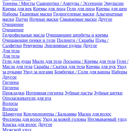
Тонеры / Мисты
Сыворотки / Ампулы / Эссенции
Эмульсии
Кремы для век
Кремы для лица
Гели для лица
Кремы для шеи
Наборы
Тканевые маски
Гидрогелевые маски
Альгинатные
маски
Патчи
Ночные маски
Смываемые маски
Другое
Очищение
Очищение
Гидрофильные масла
Очищающие щербеты и кремы
Очищающие пенки и гели
Пилинги / Скрабы
Пэды /
Салфетки
Ремуверы
Энизимные пудры
Другое
Для тела
Для тела
Гели для душа
Мыло для тела
Лосьоны / Кремы для тела
Гели /
Масла для тела
Скрабы / Скатки для тела
Кремы для рук
Уход
за руками
Уход за ногами
Бомбочки / Соли для ванны
Наборы
Другое
Гигиена
Гигиена
Прокладки
Интимная гигиена
Зубные пасты
Зубные щетки
Ополаскиватели для рта
Волосы
Волосы
Шампуни
Кондиционеры / Бальзамы
Маски для волос
Филлеры для волос
Уход за кожей головы
Несмываемый уход
Краска для волос
Другое
Мужской уход