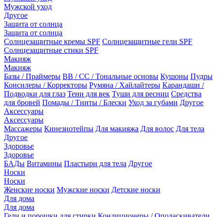
Мужской уход
Другое
Защита от солнца
Защита от солнца
Солнцезащитные кремы SPF
Солнцезащитные гели SPF
Солнцезащитные стики SPF
Макияж
Макияж
Базы / Праймеры
BB / CC / Тональные основы
Кушоны
Пудры
Консилеры / Корректоры
Румяна / Хайлайтеры
Карандаши /
Подводки для глаз
Тени для век
Туши для ресниц
Средства
для бровей
Помады / Тинты / Блески
Уход за губами
Другое
Аксессуары
Аксессуары
Массажеры
Кинезиотейпы
Для макияжа
Для волос
Для тела
Другое
Здоровье
Здоровье
БАДы
Витамины
Пластыри для тела
Другое
Носки
Носки
Женские носки
Мужские носки
Детские носки
Для дома
Для дома
Гели и порошки для стирки
Кондиционеры / Ополаскиватели