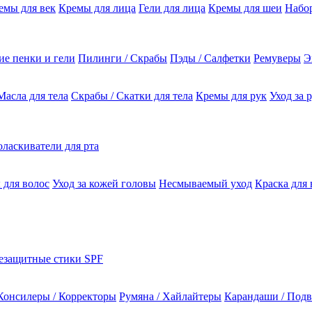
емы для век
Кремы для лица
Гели для лица
Кремы для шеи
Набо
е пенки и гели
Пилинги / Скрабы
Пэды / Салфетки
Ремуверы
Э
Масла для тела
Скрабы / Скатки для тела
Кремы для рук
Уход за 
ласкиватели для рта
 для волос
Уход за кожей головы
Несмываемый уход
Краска для 
езащитные стики SPF
Консилеры / Корректоры
Румяна / Хайлайтеры
Карандаши / Подв