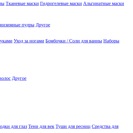
ры
Тканевые маски
Гидрогелевые маски
Альгинатные маски
низимные пудры
Другое
руками
Уход за ногами
Бомбочки / Соли для ванны
Наборы
волос
Другое
одки для глаз
Тени для век
Туши для ресниц
Средства для