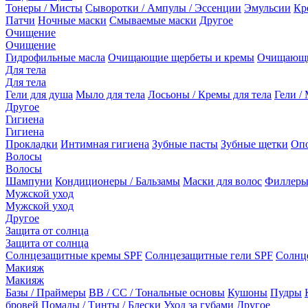
Тонеры / Мисты
Сыворотки / Ампулы / Эссенции
Эмульсии
Кр
Патчи
Ночные маски
Смываемые маски
Другое
Очищение
Очищение
Гидрофильные масла
Очищающие щербеты и кремы
Очищающи
Для тела
Для тела
Гели для душа
Мыло для тела
Лосьоны / Кремы для тела
Гели / 
Другое
Гигиена
Гигиена
Прокладки
Интимная гигиена
Зубные пасты
Зубные щетки
Опо
Волосы
Волосы
Шампуни
Кондиционеры / Бальзамы
Маски для волос
Филлеры
Мужской уход
Мужской уход
Другое
Защита от солнца
Защита от солнца
Солнцезащитные кремы SPF
Солнцезащитные гели SPF
Солнц
Макияж
Макияж
Базы / Праймеры
BB / CC / Тональные основы
Кушоны
Пудры
бровей
Помады / Тинты / Блески
Уход за губами
Другое