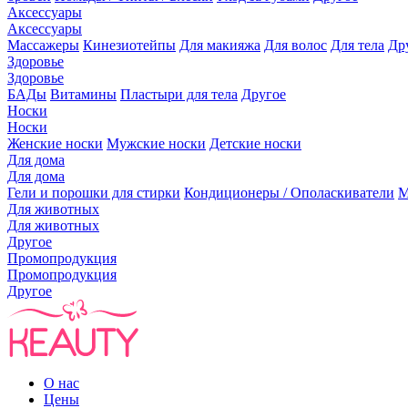
Аксессуары
Аксессуары
Массажеры
Кинезиотейпы
Для макияжа
Для волос
Для тела
Др
Здоровье
Здоровье
БАДы
Витамины
Пластыри для тела
Другое
Носки
Носки
Женские носки
Мужские носки
Детские носки
Для дома
Для дома
Гели и порошки для стирки
Кондиционеры / Ополаскиватели
М
Для животных
Для животных
Другое
Промопродукция
Промопродукция
Другое
О нас
Цены