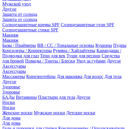
Мужской уход
Другое
Защита от солнца
Защита от солнца
Солнцезащитные кремы SPF
Солнцезащитные гели SPF
Солнцезащитные стики SPF
Макияж
Макияж
Базы / Праймеры
BB / CC / Тональные основы
Кушоны
Пудры
Консилеры / Корректоры
Румяна / Хайлайтеры
Карандаши /
Подводки для глаз
Тени для век
Туши для ресниц
Средства
для бровей
Помады / Тинты / Блески
Уход за губами
Другое
Аксессуары
Аксессуары
Массажеры
Кинезиотейпы
Для макияжа
Для волос
Для тела
Другое
Здоровье
Здоровье
БАДы
Витамины
Пластыри для тела
Другое
Носки
Носки
Женские носки
Мужские носки
Детские носки
Для дома
Для дома
Гели и порошки для стирки
Кондиционеры / Ополаскиватели