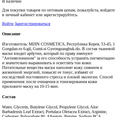
В наличии
Для покупки товаров по оптовым ценам, пожалуйста, войдите
в личный кабинет или зарегистрируйтесь.
Войти
Зарегистрироваться
Описание
Изготовитель: MIJIN COSMETICS, Республика Корея, 53-45, 1
Gongdan-ro 6-gil, Gumi-si Gyeongsangbuk-do. В состав тканевой
маски входит арбутин, который по праву именуют
"Антимелонином" за его способность устранять пигментацию
и значительно выравнивать и осветлять тон кожи.
Питательные вещества маски наполнят кожу сиянием и
жизненной энергией, повысят ее тонус, избавят от
последствий постоянного стресса и плохой экологии. Способ
применения: после очищения и тонизирования кожи
приложите маску на 10-15 мин.
Состав
Water, Glycerin, Butylene Glycol, Propylene Glycol, Aloe
Barbadensis Leaf Extract, Portulaca Oleracea Extract, Arginine,
Carbomer, Polysorbate 80, Allantoin, Betaine, Sodium PCA,