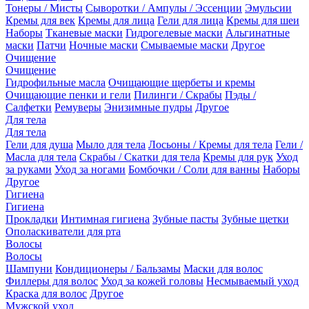
Тонеры / Мисты
Сыворотки / Ампулы / Эссенции
Эмульсии
Кремы для век
Кремы для лица
Гели для лица
Кремы для шеи
Наборы
Тканевые маски
Гидрогелевые маски
Альгинатные
маски
Патчи
Ночные маски
Смываемые маски
Другое
Очищение
Очищение
Гидрофильные масла
Очищающие щербеты и кремы
Очищающие пенки и гели
Пилинги / Скрабы
Пэды /
Салфетки
Ремуверы
Энизимные пудры
Другое
Для тела
Для тела
Гели для душа
Мыло для тела
Лосьоны / Кремы для тела
Гели /
Масла для тела
Скрабы / Скатки для тела
Кремы для рук
Уход
за руками
Уход за ногами
Бомбочки / Соли для ванны
Наборы
Другое
Гигиена
Гигиена
Прокладки
Интимная гигиена
Зубные пасты
Зубные щетки
Ополаскиватели для рта
Волосы
Волосы
Шампуни
Кондиционеры / Бальзамы
Маски для волос
Филлеры для волос
Уход за кожей головы
Несмываемый уход
Краска для волос
Другое
Мужской уход